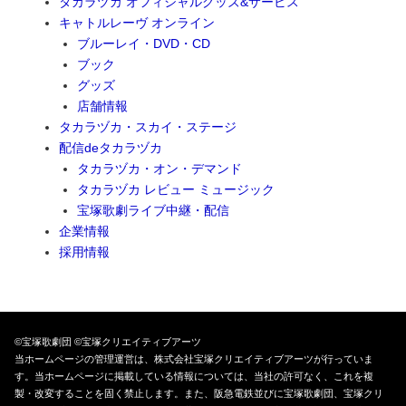
タカラヅカ オフィシャルグッズ&サービス
キャトルレーヴ オンライン
ブルーレイ・DVD・CD
ブック
グッズ
店舗情報
タカラヅカ・スカイ・ステージ
配信deタカラヅカ
タカラヅカ・オン・デマンド
タカラヅカ レビュー ミュージック
宝塚歌劇ライブ中継・配信
企業情報
採用情報
©宝塚歌劇団 ©宝塚クリエイティブアーツ
当ホームページの管理運営は、株式会社宝塚クリエイティブアーツが行っていま
す。当ホームページに掲載している情報については、当社の許可なく、これを複
製・改変することを固く禁止します。また、阪急電鉄並びに宝塚歌劇団、宝塚クリ