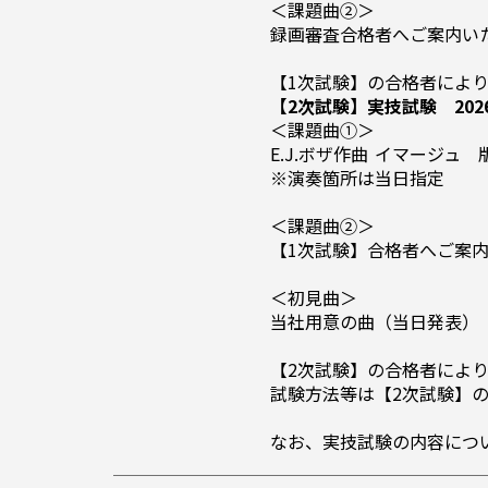
＜課題曲②＞
録画審査合格者へご案内い
【1次試験】の合格者により
【2次試験】実技試験 20
＜課題曲①＞
E.J.ボザ作曲 イマージュ
※演奏箇所は当日指定
＜課題曲②＞
【1次試験】合格者へご案
＜初見曲＞
当社用意の曲（当日発表）
【2次試験】の合格者によ
試験方法等は【2次試験】
なお、実技試験の内容につ