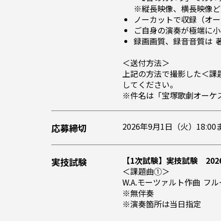
※縦長映像、横長映像ど
ノーカットで収録（オー
ご自身の演奏が極端に小
録画画質、録音音質は 
＜送付方法＞
上記の方法で撮影した＜課題曲＞
してください。
※件名は「宝塚歌劇オーケス
2026年9月1日（火）18ː00
応募締切
【1次試験】実技試験 20
実技試験
＜課題曲①＞
W.A.モーツァルト作曲 フ
※無伴奏
※演奏箇所は当日指定