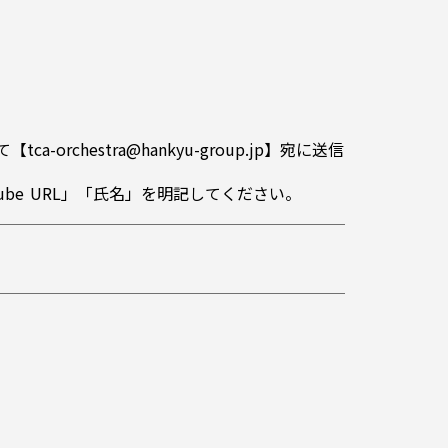
chestra@hankyu-group.jp】宛に送信
be URL」「氏名」を明記してください。