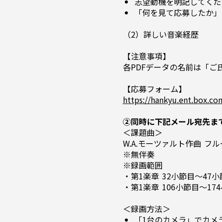
志望動機を明記してくだ
「何を見て応募したか」
（2）詳しい音楽経歴
【注意事項】
各PDFデータの名前は「ご
【応募フォーム】
https://hankyu.ent.box.c
②同時に下記メール宛先まで
＜課題曲＞
W.A.モーツァルト作曲 フ
※無伴奏
※録画範囲
・第1楽章 32小節目～47
・第1楽章 106小節目～1
＜録画方法＞
「1台のカメラ」でカメ