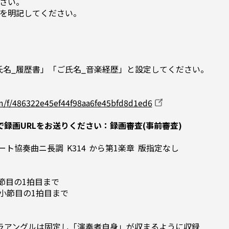
さい。
を明記してください。
氏名_履歴書」「ご氏名_音楽経歴」と設定してください。
om/f/486322e45ef44f98aa6fe45bfd8d1ed6
録画URLをお送りください：録画審査(事前審査)
ルート協奏曲ニ長調 K314 から第1楽章 版指定なし
小節目の1拍目まで
74小節目の1拍目まで
ラアングルは固定し「演奏者自身」が収まるように収録