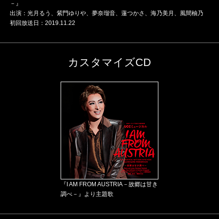
－』
出演：光月るう、紫門ゆりや、夢奈瑠音、蓮つかさ、海乃美月、風間柚乃
初回放送日：2019.11.22
カスタマイズCD
『I AM FROM AUSTRIA－故郷は甘き
調べ－』より主題歌