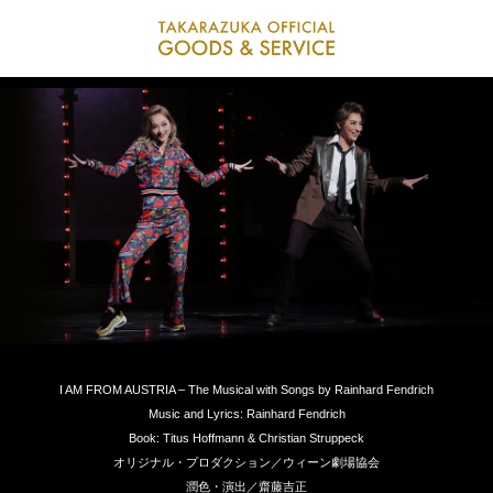
I AM FROM AUSTRIA – The Musical with Songs by Rainhard Fendrich
Music and Lyrics: Rainhard Fendrich
Book: Titus Hoffmann & Christian Struppeck
オリジナル・プロダクション／ウィーン劇場協会
潤色・演出／齋藤吉正