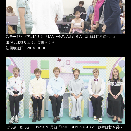
ステージ・ドア#14 月組『I AM FROM AUSTRIA－故郷は甘き調べ－』
出演：珠城りょう、美園さくら
初回放送日：2019.10.18
ぽっぷ あっぷ Time＃78 月組『I AM FROM AUSTRIA－故郷は甘き調べ