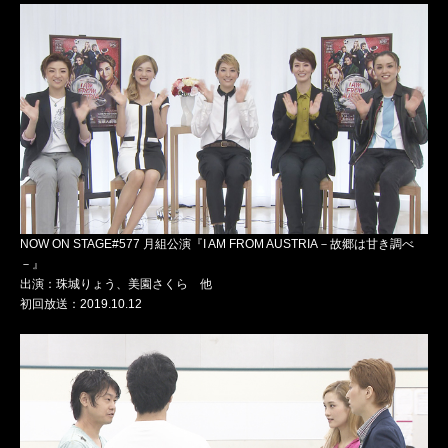
NOW ON STAGE#577 月組公演『I AM FROM AUSTRIA－故郷は甘き調べ
－』
出演：珠城りょう、美園さくら 他
初回放送：2019.10.12