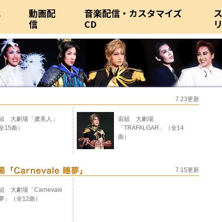
配
動画配
音楽配信・カスタマイズ
信
CD
7.23更新
組 大劇場「虞美人」
宙組 大劇場
全15曲）
「TRAFALGAR」（全14
曲）
7.15更新
組 大劇場「Carnevale
夢」（全12曲）