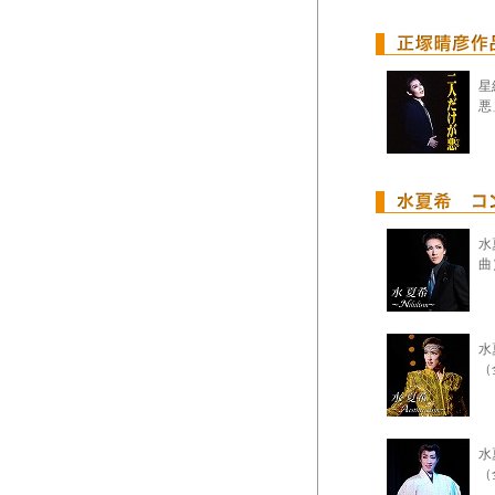
星
悪
水
曲
水夏
（
水
（