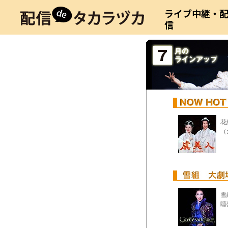
ライブ中継・
信
花
（
雪
睡