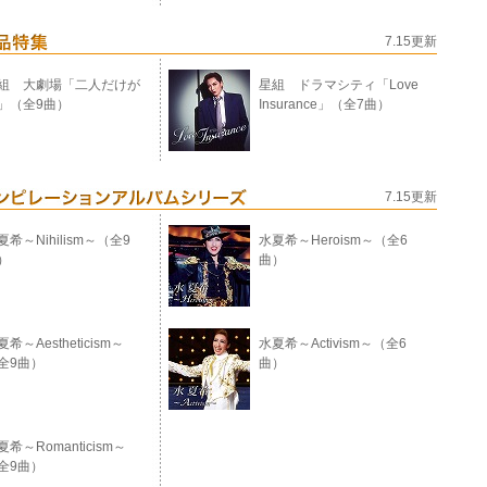
7.15更新
組 大劇場「二人だけが
星組 ドラマシティ「Love
」（全9曲）
Insurance」（全7曲）
7.15更新
夏希～Nihilism～（全9
水夏希～Heroism～（全6
）
曲）
希～Aestheticism～
水夏希～Activism～（全6
全9曲）
曲）
夏希～Romanticism～
全9曲）