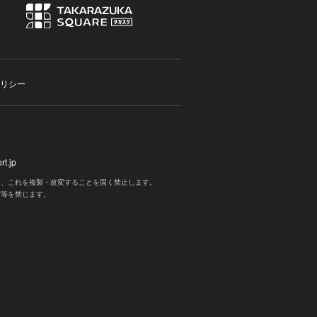
リシー
t.jp
く、これを複製・改変することを固く禁止します。
写等を禁じます。