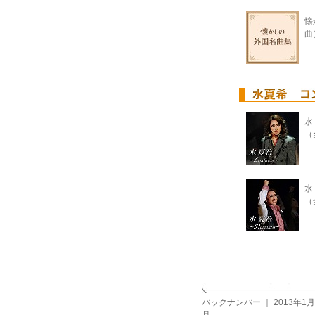
懐
曲
水
（
水
（
バックナンバー
｜
2013年1月