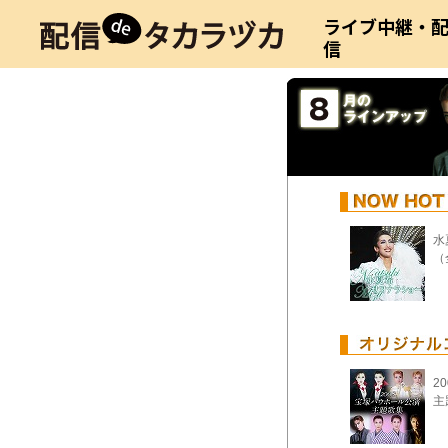
ライブ中継・
信
水
（
2
主