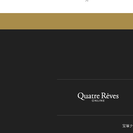
月
宝塚ク