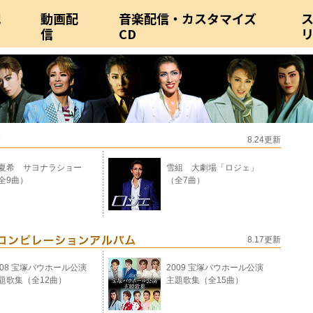
配
動画配
音楽配信・カスタマイズ
信
CD
8.24更新
夏希 サヨナラショー
雪組 大劇場「ロジェ」
全9曲）
（全7曲）
8.17更新
008 宝塚バウホール公演
2009 宝塚バウホール公演
題歌集（全12曲）
主題歌集（全15曲）