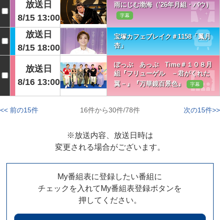
放送日
雨にじむ渤海（’26年月組・バウ）
8/15 13:00
字幕
放送日
宝塚カフェブレイク＃1158「鳳月
杏」
8/15 18:00
ぽっぷ あっぷ Time＃１０８月
放送日
組『フリューゲル －君がくれた
8/16 13:00
翼－』『万華鏡百景色』
字幕
<< 前の15件
16件から30件/78件
次の15件>>
※放送内容、放送日時は
変更される場合がございます。
My番組表に登録したい番組に
チェックを入れてMy番組表登録ボタンを
押してください。