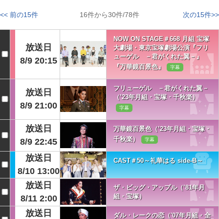
<< 前の15件
16件から30件/78件
次の15件>>
NOW ON STAGE＃668 月組 宝塚
放送日
大劇場・東京宝塚劇場公演『フリ
ューゲル －君がくれた翼－』
8/9 20:15
『万華鏡百景色』
字幕
フリューゲル －君がくれた翼－
放送日
（’23年月組・宝塚・千秋楽）
8/9 21:00
字幕
放送日
万華鏡百景色（’23年月組・宝塚・
千秋楽）
8/9 22:45
字幕
放送日
CAST＃50～礼華はる side-B～
8/10 13:00
放送日
ザ・ビッグ・アップル（’81年月
組・宝塚）
8/11 2:00
放送日
ダル・レークの恋（'07年月組・全