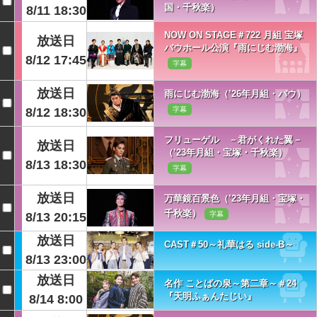
国・千秋楽）
8/11 18:30
NOW ON STAGE＃722 月組 宝塚
放送日
バウホール公演『雨にじむ渤海』
8/12 17:45
字幕
放送日
雨にじむ渤海（’26年月組・バウ）
8/12 18:30
字幕
フリューゲル －君がくれた翼－
放送日
（’23年月組・宝塚・千秋楽）
8/13 18:30
字幕
放送日
万華鏡百景色（’23年月組・宝塚・
千秋楽）
8/13 20:15
字幕
放送日
CAST＃50～礼華はる side-B～
8/13 23:00
放送日
名作 ことばの泉～第二章～＃24
『天明ふぁんたじい』
8/14 8:00