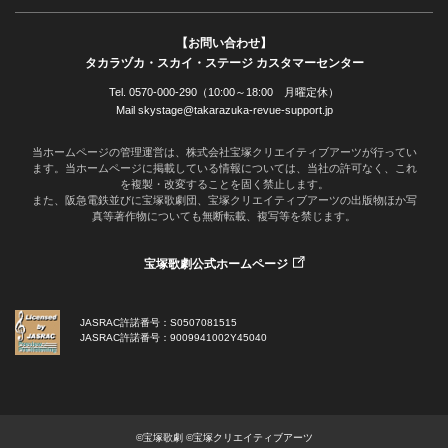
【お問い合わせ】
タカラヅカ・スカイ・ステージ カスタマーセンター
Tel. 0570-000-290（10:00～18:00 月曜定休）
Mail skystage@takarazuka-revue-support.jp
当ホームページの管理運営は、株式会社宝塚クリエイティブアーツが行ってい
ます。当ホームページに掲載している情報については、当社の許可なく、これ
を複製・改変することを固く禁止します。
また、阪急電鉄並びに宝塚歌劇団、宝塚クリエイティブアーツの出版物ほか写
真等著作物についても無断転載、複写等を禁じます。
宝塚歌劇公式ホームページ
JASRAC許諾番号：S0507081515
JASRAC許諾番号：9009941002Y45040
©宝塚歌劇 ©宝塚クリエイティブアーツ