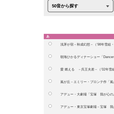
50音から探す
あ
浅茅が宿－秋成幻想－（’98年雪組
朝海ひかるディナーショー「Dancer i
愛 燃える －呉王夫差－（’02年
嵐が丘－エミリー・ブロンテ作「嵐が
アデュー・大劇場「宝塚 我が心のふる
アデュー・東京宝塚劇場－宝塚 我が