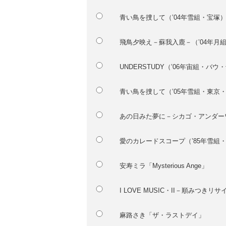
青い鳥を捜して（’04年雪組・宝塚
飛鳥夕映え－蘇我入鹿－（’04年月
UNDERSTUDY（’06年宙組・バウ
青い鳥を捜して（’05年雪組・東京
あの日みた夢に－シカゴ・アンダー
愛のカレードスコープ（’85年雪組
安寿ミラ「Mysterious Ange」
I LOVE MUSIC・II－順みつきリ
麻路さき「ザ・ラストデイ」