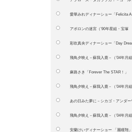
愛華みれディナーショー「Felicita 
アポロンの迷宮（’90年星組・宝塚 
彩吹真央ディナーショー「Day Drea
飛鳥夕映え－蘇我入鹿－（’04年月
麻路さき「Forever The STAR！」
飛鳥夕映え－蘇我入鹿－（’04年月
あの日みた夢に－シカゴ・アンダー
飛鳥夕映え－蘇我入鹿－（’04年月
安蘭けいディナーショー 「麗瞳翔」－L