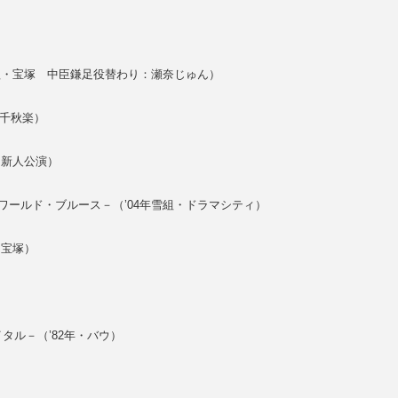
）
組・宝塚 中臣鎌足役替わり：瀬奈じゅん）
・千秋楽）
・新人公演）
ワールド・ブルース－（’04年雪組・ドラマシティ）
・宝塚）
サイタル－（’82年・バウ）