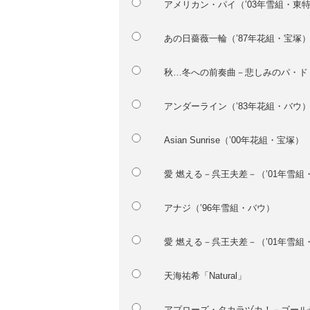
アメリカン・パイ（’03年雪組・東
あの日薔薇一輪（’87年花組・宝塚
秋…冬への前奏曲－悲しみのパ・ド・
アンダーライン（’83年花組・バウ
Asian Sunrise（’00年花組・宝塚）
愛 燃える－呉王夫差－（’01年雪組
アナジ（’96年雪組・バウ）
愛 燃える－呉王夫差－（’01年雪
天海祐希「Natural」
アプローズ・タカラヅカ！－ゴールデ