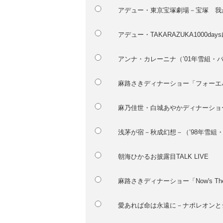
アデュー・東京宝塚劇場－宝塚 我が
アデュー・TAKARAZUKA1000days
アンナ・カレーニナ（’01年雪組・
麻路さきディナーショー「フォーエ
麻乃佳世・白城あやかディナーショー「
浅茅が宿－秋成幻想－（’98年雪組
朝海ひかるお披露目TALK LIVE
麻路さきディナーショー「Now's Th
愛あれば命は永遠に－ナポレオンとジ