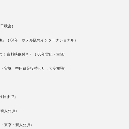
・千秋楽）
sh」（’04年・ホテル阪急インターナショナル）
！資料映像付き）（’85年雪組・宝塚）
組・宝塚 中臣鎌足役替わり：大空祐飛）
う日まで」
・新人公演）
組・東京・新人公演）