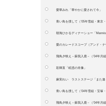
愛華みれ「華やかに愛されて今」
青い鳥を捜して（’05年雪組・東京
朝海ひかるディナーショー「Manni
愛のカレードスコープ（アンド・ナウ
飛鳥夕映え－蘇我入鹿－（’04年月
彩輝直「眩惑の肖像」
麻実れい ラストステージ「また逢
青い鳥を捜して（’04年雪組・宝塚
飛鳥夕映え－蘇我入鹿－（’04年月