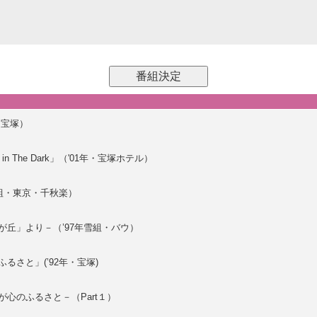
・宝塚）
n The Dark」（'01年・宝塚ホテル）
雪組・東京・千秋楽）
丘」より－（’97年雪組・バウ）
さと」(’92年・宝塚)
心のふるさと－（Part１）