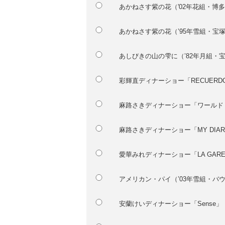
あかねさす紫の花（'02年花組・博
あかねさす紫の花（’95年雪組・宝
あしびきの山の雫に（’82年月組・
彩輝直ディナーショー「RECUER
麻路さきディナーショー「ワールド・
麻路さきディナーショー「MY DIA
愛華みれディナーショー「LA GAR
アメリカン・パイ（’03年雪組・バ
安蘭けいディナーショー「Sense」