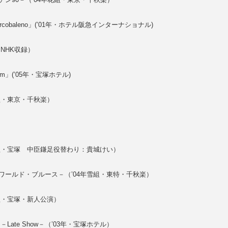
Arcobaleno」(’01年・ホテル阪急インターナショナル)
NHK収録）
m」(’05年・宝塚ホテル)
組・東京・千秋楽）
組・宝塚 中臣鎌足役替わり：貴城けい）
ワールド・ブルース－（’04年雪組・東特・千秋楽）
組・宝塚・新人公演）
ate Show－（’03年・宝塚ホテル）