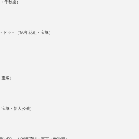
特・千秋楽）
）
ドゥ－（’90年花組・宝塚）
）
・宝塚）
組・宝塚・新人公演）
ン90－（’04年花組・東京・千秋楽）