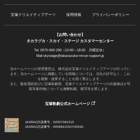
宝塚クリエイティブアーツ
採用情報
プライバシーポリシー
【お問い合わせ】
タカラヅカ・スカイ・ステージ カスタマーセンター
Tel. 0570-000-290（10:00～18:00 月曜定休）
Mail skystage@takarazuka-revue-support.jp
当ホームページの管理運営は、株式会社宝塚クリエイティブアーツが行ってい
ます。当ホームページに掲載している情報については、当社の許可なく、これ
を複製・改変することを固く禁止します。
また、阪急電鉄並びに宝塚歌劇団、宝塚クリエイティブアーツの出版物ほか写
真等著作物についても無断転載、複写等を禁じます。
宝塚歌劇公式ホームページ
JASRAC許諾番号：S0507081515
JASRAC許諾番号：9009941002Y45040