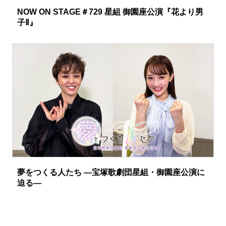
NOW ON STAGE＃729 星組 御園座公演『花より男
子Ⅱ』
夢をつくる人たち ―宝塚歌劇団星組・御園座公演に
迫る―