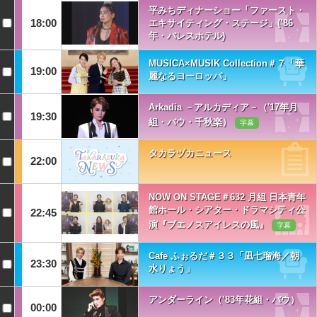
平みちディナーショー「ファースト・
18:00
エキサイティング・ステージ」(’86
年・パレスホテル)
MUSICA×MUSIK Collection＃７「華
19:00
麗なるヨーロッパ」
Arkadia －アルカディア－（'17年月
19:30
組・バウ・千秋楽）
字幕
タカラヅカニュース
22:00
NOW ON STAGE＃632 月組 日本青年
館ホール・シアター・ドラマシティ公
22:45
演『ブエノスアイレスの風』
字幕
Cafe ふぉるだ＃３３「凪七瑠海／朝
23:30
水りょう」
アンダーライン（’83年花組・バウ）
00:00