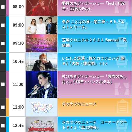
夢輝のあディナーショー「feel」(’02
08:00
年・宝塚ホテル)
名作 ことばの泉～第二章～＃５『エ
09:00
ストレリータ』
宝塚クロニクル２０２１ Special「花
09:30
組編」
いにしえ逍遥・旅タカラジェンヌ 極
10:45
＃3「大阪・通天閣」＜1＞
杜けあきディナーショー「青春のあし
おと」(’88年・パレスホテル)
11:00
タカラヅカニュース
12:00
タカラヅカニュース コーナーアソー
12:45
ト＃４１「凪七瑠海」