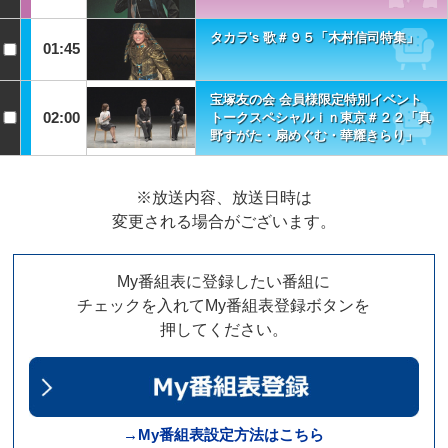
タカラ's 歌＃９５「木村信司特集」
01:45
宝塚友の会 会員様限定特別イベント
02:00
トークスペシャルｉｎ東京＃２２「真
野すがた・扇めぐむ・華耀きらり」
※放送内容、放送日時は
変更される場合がございます。
My番組表に登録したい番組に
チェックを入れてMy番組表登録ボタンを
押してください。
→My番組表設定方法はこちら