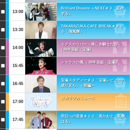
Brilliant Dreams ＋NEXT＃３「紅ゆ
13:00
ずる」
TAKARAZUKA CAFE BREAK＃８１
13:30
５「瑠風輝」
エクスカリバー－美しき騎士たち－
14:00
(’98年宙組・宝塚)
シトラスの風（’98年宙組・宝塚）
15:45
宝塚スタディー＃３「宝塚レビューの
16:45
成り立ち」＜前編＞
タカラヅカニュース
17:00
明日への音楽＃１０「英かおと・礼華
17:45
はる」