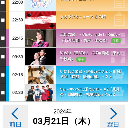
22:00
タカラヅカニュース あの時
22:30
王妃の館 －Chateau de la Reine－
22:45
（'17年宙組・東京・千秋楽）
字幕
VIVA！ FESTA！（'17年宙組・東京・
00:30
千秋楽）
字幕
いにしえ逍遥・旅タカラジェンヌ 極
02:15
＃54「京都・福知山城」＜２＞
Sai－すべては運まかせ－＃2「鳳月
02:30
杏・風間柚乃・礼華はる」Part 2
2024年
03月21日（木）