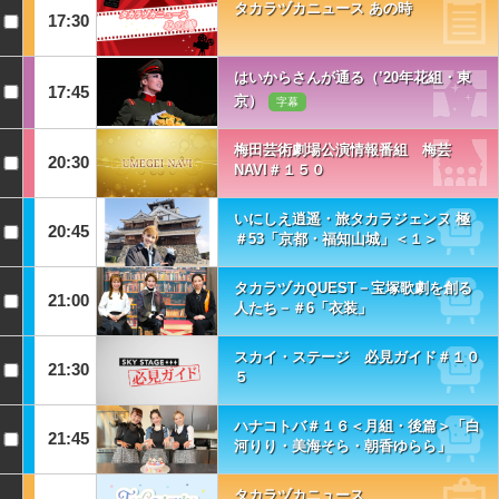
タカラヅカニュース あの時
17:30
はいからさんが通る（’20年花組・東
17:45
京）
字幕
梅田芸術劇場公演情報番組 梅芸
20:30
NAVI＃１５０
いにしえ逍遥・旅タカラジェンヌ 極
20:45
＃53「京都・福知山城」＜１＞
タカラヅカQUEST－宝塚歌劇を創る
21:00
人たち－＃6「衣装」
スカイ・ステージ 必見ガイド＃１０
21:30
５
ハナコトバ＃１６＜月組・後篇＞「白
21:45
河りり・美海そら・朝香ゆらら」
タカラヅカニュース