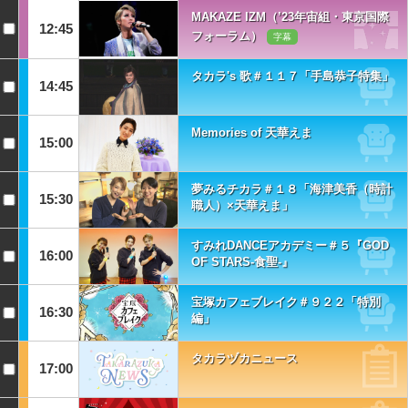
MAKAZE IZM（’23年宙組・東京国際
12:45
フォーラム）
字幕
タカラ's 歌＃１１７「手島恭子特集」
14:45
Memories of 天華えま
15:00
夢みるチカラ＃１８「海津美香（時計
15:30
職人）×天華えま」
すみれDANCEアカデミー＃５『GOD
16:00
OF STARS-食聖-』
宝塚カフェブレイク＃９２２「特別
16:30
編」
タカラヅカニュース
17:00