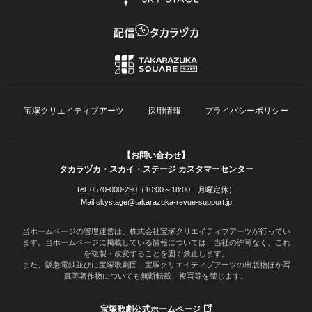
宝塚クリエイティブアーツ
採用情報
プライバシーポリシー
【お問い合わせ】
タカラヅカ・スカイ・ステージ カスタマーセンター
Tel. 0570-000-290（10:00～18:00 月曜定休）
Mail skystage@takarazuka-revue-support.jp
当ホームページの管理運営は、株式会社宝塚クリエイティブアーツが行ってい
ます。当ホームページに掲載している情報については、当社の許可なく、これ
を複製・改変することを固く禁止します。
また、阪急電鉄並びに宝塚歌劇団、宝塚クリエイティブアーツの出版物ほか写
真等著作物についても無断転載、複写等を禁じます。
宝塚歌劇公式ホームページ