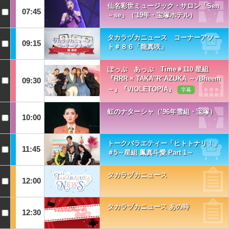
仙名彩世ミュージック・サロン「Sen
07:45
－se」（'19年・宝塚ホテル）
タカラヅカニュース コーナーアソー
09:15
ト＃８６「龍真咲」
ぽっぷ あっぷ Time＃110 星組
『RRR × TAKA''R''AZUKA ～√Bheem
09:30
～』『VIOLETOPIA』
字幕
虹のナターシャ（’96年雪組・宝塚）
10:00
トークバラエティー「ヒトトナリ！」
11:45
＃5～星組 鳳真斗愛 Part 1～
タカラヅカニュース
12:00
タカラヅカニュース あの時
12:30