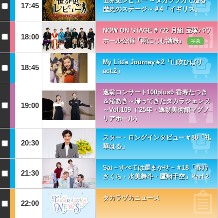
世界史レビュー ～タカラヅカで巡る
17:45
歴史のステージ～＃4「イギリス」
NOW ON STAGE＃722 月組 宝塚バウ
18:00
ホール公演『雨にじむ渤海』
字幕
My Little Journey＃2「山吹ひばり
18:45
act.2」
逸翁コンサート100plus9 香寿たつき
＆渚あき～帰ってきたタカラジェンヌ
19:00
～Vol.109（’25年・逸翁美術館マグノ
リアホール）
スター・ロングインタビュー＃88「礼
20:30
華はる」
Sai－すべては運まかせ－＃18「春乃
21:30
さくら・水美舞斗・鷹翔千空」Part 2
タカラヅカニュース
22:00