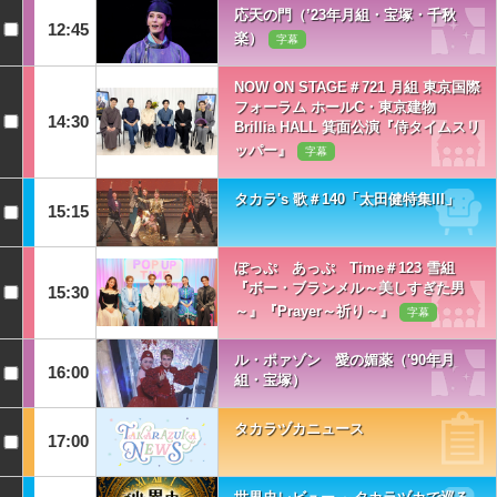
応天の門（’23年月組・宝塚・千秋
12:45
楽）
字幕
NOW ON STAGE＃721 月組 東京国際
フォーラム ホールC・東京建物
14:30
Brillia HALL 箕面公演『侍タイムスリ
ッパー』
字幕
タカラ's 歌＃140「太田健特集III」
15:15
ぽっぷ あっぷ Time＃123 雪組
『ボー・ブランメル～美しすぎた男
15:30
～』『Prayer～祈り～』
字幕
ル・ポァゾン 愛の媚薬（'90年月
16:00
組・宝塚）
タカラヅカニュース
17:00