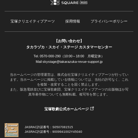
宝塚クリエイティブアーツ
採用情報
プライバシーポリシー
【お問い合わせ】
タカラヅカ・スカイ・ステージ カスタマーセンター
Tel. 0570-000-290（10:00～18:00 月曜定休）
Mail skystage@takarazuka-revue-support.jp
当ホームページの管理運営は、株式会社宝塚クリエイティブアーツが行ってい
ます。当ホームページに掲載している情報については、当社の許可なく、これ
を複製・改変することを固く禁止します。
また、阪急電鉄並びに宝塚歌劇団、宝塚クリエイティブアーツの出版物ほか写
真等著作物についても無断転載、複写等を禁じます。
宝塚歌劇公式ホームページ
JASRAC許諾番号：S0507081515
JASRAC許諾番号：9009941002Y45040