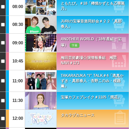
ともたび。＃18「稀惺かずと＆乙華菜
08:00
乃」
JURIの宝塚音楽同好会＃２２「真那
08:30
春人」
ANOTHER WORLD（'18年星組・宝
09:00
塚）
字幕
梅田芸術劇場公演情報番組 梅芸
10:45
NAVI＃173
TAKARAZUKA “I” TALK＃4「透真か
11:00
ずき・真那春人・杏野このみ・桜路
薫」
宝塚カフェブレイク＃1105「潤花」
11:30
タカラヅカニュース
12:00