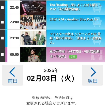
The Reading～美しきことばを聴く～
22:45
＃12「未公開映像編Ⅱ」
CAST＃44～Another Side Part 4～
23:00
マイスターの教え リターンズ＃32 雪
23:30
組『愛の不時着』「夏美よう／真那春
人」
愛の不時着（’24年雪組・梅田芸術劇
00:00
場・千秋楽）
字幕
2026年
02月03日（火）
※放送内容、放送日時は
変更される場合がございます。