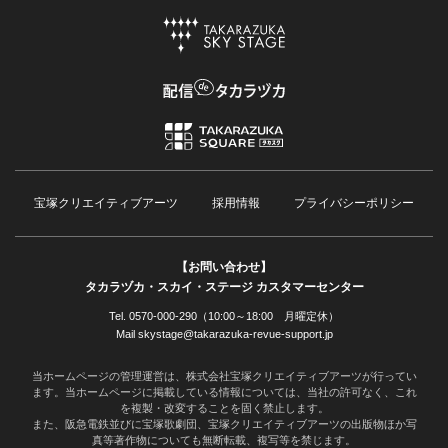
宝塚クリエイティブアーツ
採用情報
プライバシーポリシー
【お問い合わせ】
タカラヅカ・スカイ・ステージ カスタマーセンター
Tel. 0570-000-290（10:00～18:00 月曜定休）
Mail skystage@takarazuka-revue-support.jp
当ホームページの管理運営は、株式会社宝塚クリエイティブアーツが行ってい
ます。当ホームページに掲載している情報については、当社の許可なく、これ
を複製・改変することを固く禁止します。
また、阪急電鉄並びに宝塚歌劇団、宝塚クリエイティブアーツの出版物ほか写
真等著作物についても無断転載、複写等を禁じます。