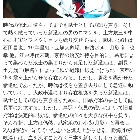
時代の流れに逆らってまでも武士としての誠を貫き、そし
て熱く散っていった新選組の男のロマンを、土方歳三を中
心に史実とフィクションを織り交ぜて描く。脚本・演出は
石田昌也。'97年星組・宝塚大劇場。麻路さき、月影瞳、稔
幸 他。江戸時代末期、京都の治安維持を目的に、幕府によ
って集めらた浪士の集まりから発足した新選組は、副長・
土方歳三(麻路）によって鉄の組織に鍛え上げられ、京都の
街を震え上がらせる存在となる。しかし、勇名を轟かせた
新選組であったが、時代は彼らを置き去りにして急速に動
いていく、。大政奉還により存在根拠を失った新選組は、
武士としての誠を貫き通すために、旧幕府軍の要として薩
長軍に対抗する。しかし、鳥羽・伏見の戦いにおいて旧幕
府軍は決定的に敗北、新選組の面々も大きな痛手を負う。
そんな折、土方は偶然、武家娘のお小夜(月影）と再会し、
2人は密かに育てていた思いを燃え上がらせる。勝海舟(紫
吹淳）は、血を流すことなく日本を新しくしようと画策