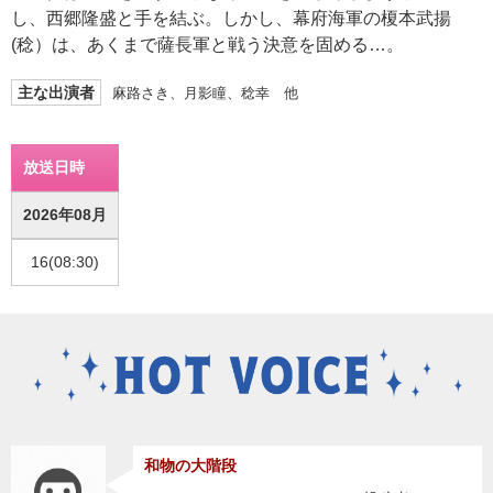
し、西郷隆盛と手を結ぶ。しかし、幕府海軍の榎本武揚
(稔）は、あくまで薩長軍と戦う決意を固める…。
主な出演者
麻路さき、月影瞳、稔幸 他
放送日時
2026年08月
16(08:30)
和物の大階段