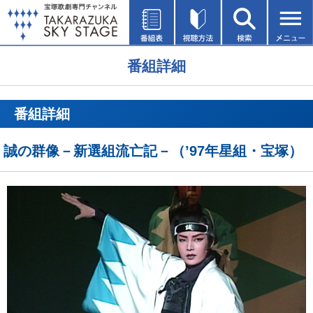
番組詳細
番組詳細
誠の群像－新選組流亡記－（’97年星組・宝塚）