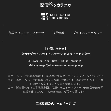
宝塚クリエイティブアーツ
採用情報
プライバシーポリシー
【お問い合わせ】
タカラヅカ・スカイ・ステージ カスタマーセンター
Tel. 0570-000-290（10:00～18:00 月曜定休）
Mail skystage@takarazuka-revue-support.jp
当ホームページの管理運営は、株式会社宝塚クリエイティブアーツが行ってい
ます。当ホームページに掲載している情報については、当社の許可なく、これ
を複製・改変することを固く禁止します。
また、阪急電鉄並びに宝塚歌劇団、宝塚クリエイティブアーツの出版物ほか写
真等著作物についても無断転載、複写等を禁じます。
宝塚歌劇公式ホームページ