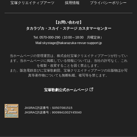
宝塚クリエイティブアーツ
採用情報
プライバシーポリシー
【お問い合わせ】
タカラヅカ・スカイ・ステージ カスタマーセンター
Tel. 0570-000-290（10:00～18:00 月曜定休）
Mail skystage@takarazuka-revue-support.jp
当ホームページの管理運営は、株式会社宝塚クリエイティブアーツが行ってい
ます。当ホームページに掲載している情報については、当社の許可なく、これ
を複製・改変することを固く禁止します。
また、阪急電鉄並びに宝塚歌劇団、宝塚クリエイティブアーツの出版物ほか写
真等著作物についても無断転載、複写等を禁じます。
宝塚歌劇公式ホームページ
JASRAC許諾番号：S0507081515
JASRAC許諾番号：9009941002Y45040