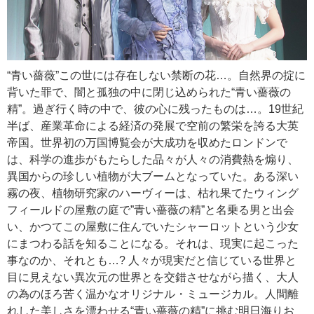
“青い薔薇”この世には存在しない禁断の花…。自然界の掟に
背いた罪で、闇と孤独の中に閉じ込められた“青い薔薇の
精”。過ぎ行く時の中で、彼の心に残ったものは…。19世紀
半ば、産業革命による経済の発展で空前の繁栄を誇る大英
帝国。世界初の万国博覧会が大成功を収めたロンドンで
は、科学の進歩がもたらした品々が人々の消費熱を煽り、
異国からの珍しい植物が大ブームとなっていた。ある深い
霧の夜、植物研究家のハーヴィーは、枯れ果てたウィング
フィールドの屋敷の庭で”青い薔薇の精”と名乗る男と出会
い、かつてこの屋敷に住んでいたシャーロットという少女
にまつわる話を知ることになる。それは、現実に起こった
事なのか、それとも…? 人々が現実だと信じている世界と
目に見えない異次元の世界とを交錯させながら描く、大人
の為のほろ苦く温かなオリジナル・ミュージカル。人間離
れした美しさを漂わせる“青い薔薇の精”に挑む明日海りお