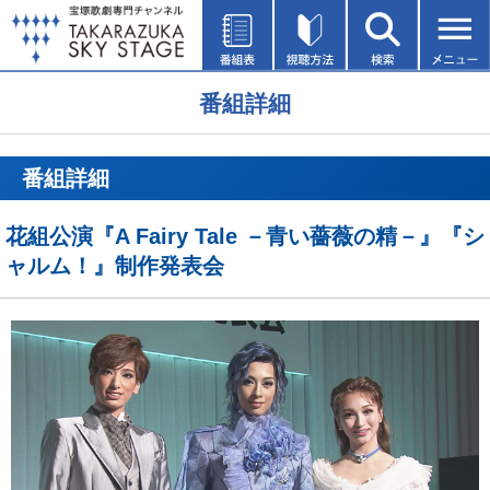
番組詳細
番組詳細
花組公演『A Fairy Tale －青い薔薇の精－』『シ
ャルム！』制作発表会