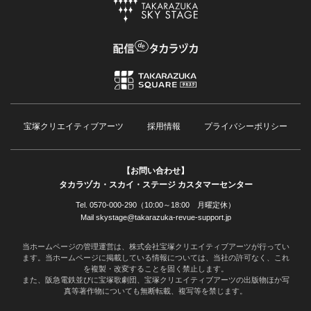
宝塚クリエイティブアーツ
採用情報
プライバシーポリシー
【お問い合わせ】
タカラヅカ・スカイ・ステージ カスタマーセンター
Tel. 0570-000-290（10:00～18:00 月曜定休）
Mail skystage@takarazuka-revue-support.jp
当ホームページの管理運営は、株式会社宝塚クリエイティブアーツが行ってい
ます。当ホームページに掲載している情報については、当社の許可なく、これ
を複製・改変することを固く禁止します。
また、阪急電鉄並びに宝塚歌劇団、宝塚クリエイティブアーツの出版物ほか写
真等著作物についても無断転載、複写等を禁じます。