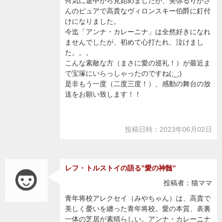
何気に途中から見始めましたが、美弥るりかさ
んのピュアで高貴なヴィロンスキー伯爵に釘付
けになりました。
今迄「アンナ・カレーニナ」は全然好きになれ
ませんでしたが、初めて心打たれ、泣けまし
た。。。
こんな素敵な方（まさに愛の巡礼！）が最近ま
で宝塚にいらっしゃったのですね(;_;)
是非もう一度（二度三度！）、感動の舞台の放
送をお願い致します！！
投稿日時：2023年06月02日
レフ・トルストイの語る”愛の神髄”
投稿者：猫ママ
青年将校アレクセイ（みやちゃん）は、高貴で
美しく憂いを纏った青年将校。愛の本質、表裏
一体の芝居が素晴らしい。アンナ・カレーニナ