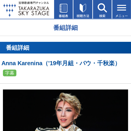
番組詳細
番組詳細
Anna Karenina（'19年月組・バウ・千秋楽）
字幕