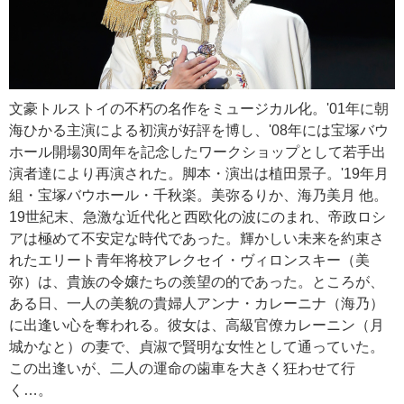
文豪トルストイの不朽の名作をミュージカル化。'01年に朝
海ひかる主演による初演が好評を博し、'08年には宝塚バウ
ホール開場30周年を記念したワークショップとして若手出
演者達により再演された。脚本・演出は植田景子。'19年月
組・宝塚バウホール・千秋楽。美弥るりか、海乃美月 他。
19世紀末、急激な近代化と西欧化の波にのまれ、帝政ロシ
アは極めて不安定な時代であった。輝かしい未来を約束さ
れたエリート青年将校アレクセイ・ヴィロンスキー（美
弥）は、貴族の令嬢たちの羨望の的であった。ところが、
ある日、一人の美貌の貴婦人アンナ・カレーニナ（海乃）
に出逢い心を奪われる。彼女は、高級官僚カレーニン（月
城かなと）の妻で、貞淑で賢明な女性として通っていた。
この出逢いが、二人の運命の歯車を大きく狂わせて行
く…。