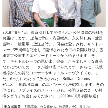
2019年8月7日、東京KITTEで開催された公開収録の模様を
お届けします。出演は雪組・彩風咲奈、永久輝せあ（放送
当時）、綾凰華（放送当時）。司会は愛すみれ。キャトル
レーヴ25周年を記念して開催された今回の公開収録は、雪
組東京公演中のエピソードトークから始まります。そし
て、キャトルレーヴの思い出、発売したら楽しそうな商品
などについてのトークが繰り広げられます。さらに、視聴
者様からの質問コーナーやキャトルレーヴクイズも。ま
た、6ヵ月にわたって放送された「Brilliant Dreams
+NEXT 彩風咲奈編」のエピソードも飛び出します。その
他にも、サプライズのメッセージも。公開収録の楽しい模
様をどうぞお楽しみください。（2019年10月初回放送）
主な出演者
彩風咲奈、永久輝せあ、綾凰華／MC：愛すみれ