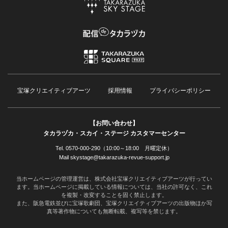
宝塚クリエイティブアーツ
採用情報
プライバシーポリシー
【お問い合わせ】
タカラヅカ・スカイ・ステージ カスタマーセンター
Tel. 0570-000-290（10:00～18:00 月曜定休）
Mail skystage@takarazuka-revue-support.jp
当ホームページの管理運営は、株式会社宝塚クリエイティブアーツが行ってい
ます。当ホームページに掲載している情報については、当社の許可なく、これ
を複製・改変することを固く禁止します。
また、阪急電鉄並びに宝塚歌劇団、宝塚クリエイティブアーツの出版物ほか写
真等著作物についても無断転載、複写等を禁じます。