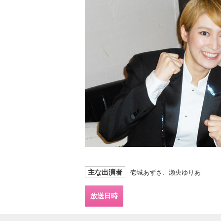
主な出演者
壱城あずさ、瀬央ゆりあ
放送日時