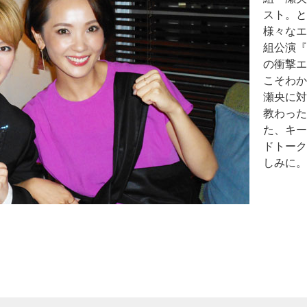
スト。と
様々なエ
組公演『
の衝撃エ
こそわか
瀬央に対
教わった
た、キー
ドトーク
しみに。