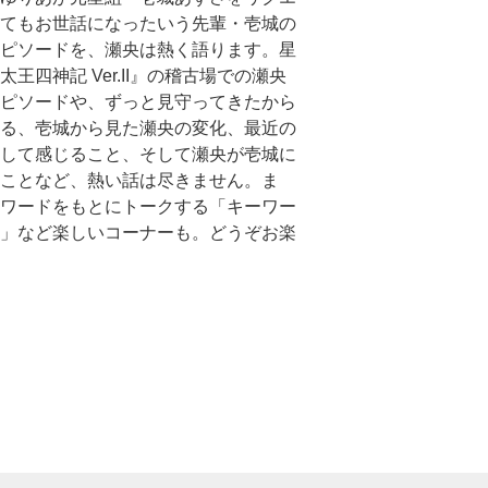
てもお世話になったいう先輩・壱城の
ピソードを、瀬央は熱く語ります。星
太王四神記 Ver.II』の稽古場での瀬央
ピソードや、ずっと見守ってきたから
る、壱城から見た瀬央の変化、最近の
して感じること、そして瀬央が壱城に
ことなど、熱い話は尽きません。ま
ワードをもとにトークする「キーワー
」など楽しいコーナーも。どうぞお楽