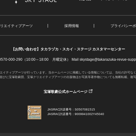
リエイティブアーツ
採用情報
プライバシーポ
【お問い合わせ】
タカラヅカ・スカイ・ステージ カスタマーセンター
. 0570-000-290（10:00～18:00 月曜定休）
Mail skystage@takarazuka-revue-suppo
エイティブアーツが行っています。当ホームページに掲載している情報については、当社の許可な
並びに宝塚歌劇団、宝塚クリエイティブアーツの出版物ほか写真等著作物についても無断転載、複
宝塚歌劇公式ホームページ
JASRAC許諾番号：S0507081515
JASRAC許諾番号：9009941002Y45040