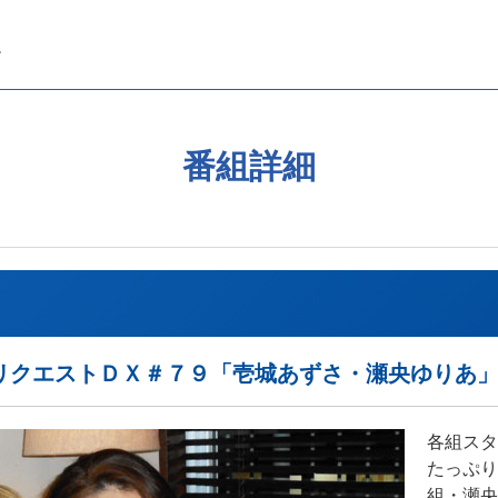
番組詳細
リクエストＤＸ＃７９「壱城あずさ・瀬央ゆりあ
各組スタ
たっぷり
組・瀬央