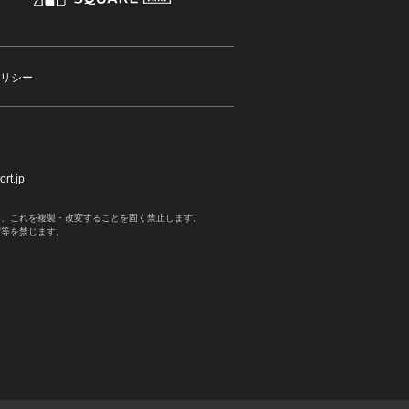
リシー
rt.jp
く、これを複製・改変することを固く禁止します。
写等を禁じます。