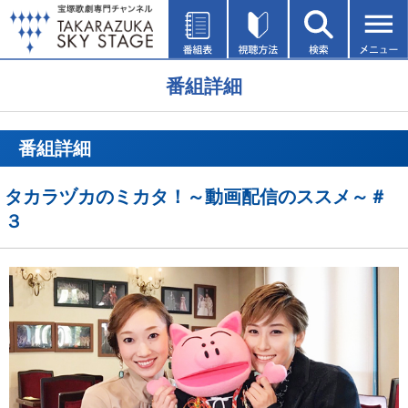
番組詳細
番組詳細
タカラヅカのミカタ！～動画配信のススメ～＃
３