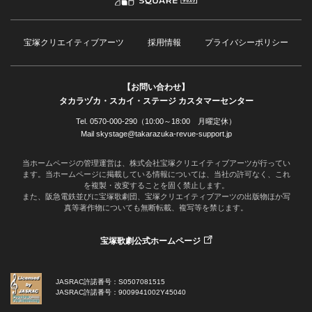
宝塚クリエイティブアーツ
採用情報
プライバシーポリシー
【お問い合わせ】
タカラヅカ・スカイ・ステージ カスタマーセンター
Tel. 0570-000-290（10:00～18:00 月曜定休）
Mail skystage@takarazuka-revue-support.jp
当ホームページの管理運営は、株式会社宝塚クリエイティブアーツが行ってい
ます。当ホームページに掲載している情報については、当社の許可なく、これ
を複製・改変することを固く禁止します。
また、阪急電鉄並びに宝塚歌劇団、宝塚クリエイティブアーツの出版物ほか写
真等著作物についても無断転載、複写等を禁じます。
宝塚歌劇公式ホームページ
JASRAC許諾番号：S0507081515
JASRAC許諾番号：9009941002Y45040