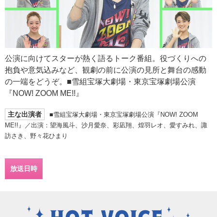
公演に向けてスターが熱く語るトーク番組。役づくりへの
抱負や意気込みなど、観劇の前に公演の見所と舞台の感動
の一端をどうぞ。■雪組宝塚大劇場・東京宝塚劇場公演
『NOW! ZOOM ME!!』
主な出演者
■雪組宝塚大劇場・東京宝塚劇場公演『NOW! ZOOM
ME!!』／出演：望海風斗、沙月愛奈、彩凪翔、煌羽レオ、愛すみれ、諏
訪さき、野々花ひまり
放送日時