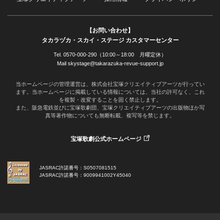
【お問い合わせ】
タカラヅカ・スカイ・ステージ カスタマーセンター
Tel. 0570-000-290（10:00～18:00 月曜定休）
Mail skystage@takarazuka-revue-support.jp
当ホームページの管理運営は、株式会社宝塚クリエイティブアーツが行ってい
ます。当ホームページに掲載している情報については、当社の許可なく、これ
を複製・改変することを固く禁止します。
また、阪急電鉄並びに宝塚歌劇団、宝塚クリエイティブアーツの出版物ほか写
真等著作物についても無断転載、複写等を禁じます。
宝塚歌劇公式ホームページ
JASRAC許諾番号：S0507081515
JASRAC許諾番号：9009941002Y45040