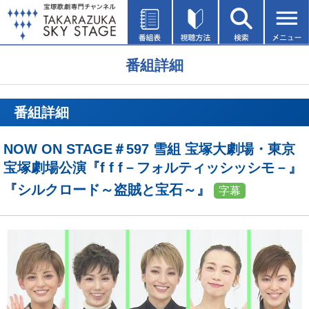
番組詳細
番組詳細
NOW ON STAGE＃597 雪組 宝塚大劇場・東京
宝塚劇場公演『f f f－フォルティッシッシモ－』
『シルクロード～盗賊と宝石～』
字幕