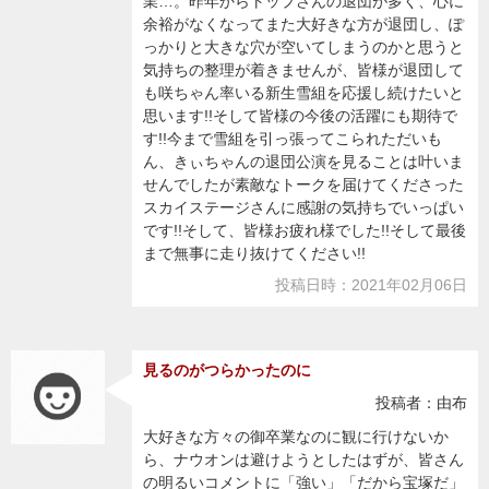
業…。昨年からトップさんの退団が多く、心に
余裕がなくなってまた大好きな方が退団し、ぽ
っかりと大きな穴が空いてしまうのかと思うと
気持ちの整理が着きませんが、皆様が退団して
も咲ちゃん率いる新生雪組を応援し続けたいと
思います!!そして皆様の今後の活躍にも期待で
す!!今まで雪組を引っ張ってこられただいも
ん、きぃちゃんの退団公演を見ることは叶いま
せんでしたが素敵なトークを届けてくださった
スカイステージさんに感謝の気持ちでいっぱい
です!!そして、皆様お疲れ様でした!!そして最後
まで無事に走り抜けてください!!
投稿日時：2021年02月06日
見るのがつらかったのに
投稿者：由布
大好きな方々の御卒業なのに観に行けないか
ら、ナウオンは避けようとしたはずが、皆さん
の明るいコメントに「強い」「だから宝塚だ」