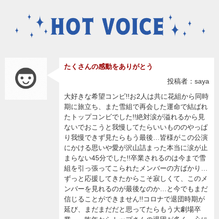
たくさんの感動をありがとう
投稿者：saya
大好きな希望コンビ!!お2人は共に花組から同時
期に旅立ち、また雪組で再会した運命で結ばれ
たトップコンビでした!!絶対涙が溢れるから見
ないでおこうと我慢してたらいいもののやっぱ
り我慢できず見たらもう最後…皆様がこの公演
にかける思いや愛が沢山詰まった本当に涙が止
まらない45分でした!!卒業されるのは今まで雪
組を引っ張ってこられたメンバーの方ばかり…
ずっと応援してきたからこそ寂しくて、このメ
ンバーを見れるのが最後なのか…と今でもまだ
信じることができません!!コロナで退団時期が
延び、まだまだだと思ってたらもう大劇場卒