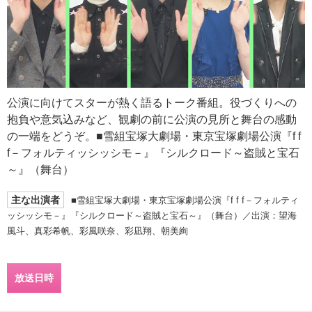
公演に向けてスターが熱く語るトーク番組。役づくりへの
抱負や意気込みなど、観劇の前に公演の見所と舞台の感動
の一端をどうぞ。■雪組宝塚大劇場・東京宝塚劇場公演『f f
f－フォルティッシッシモ－』『シルクロード～盗賊と宝石
～』（舞台）
主な出演者
■雪組宝塚大劇場・東京宝塚劇場公演『f f f－フォルティ
ッシッシモ－』『シルクロード～盗賊と宝石～』（舞台）／出演：望海
風斗、真彩希帆、彩風咲奈、彩凪翔、朝美絢
放送日時