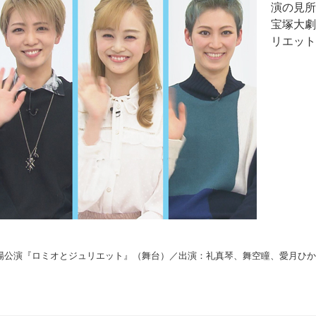
演の見所
宝塚大劇
リエット
場公演『ロミオとジュリエット』（舞台）／出演：礼真琴、舞空瞳、愛月ひ