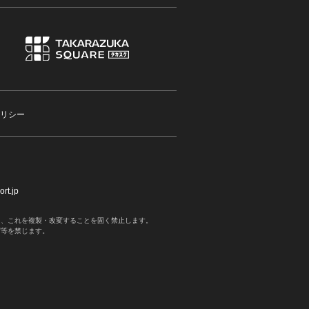
リシー
rt.jp
く、これを複製・改変することを固く禁止します。
写等を禁じます。