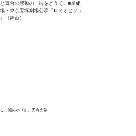
と舞台の感動の一端をどうぞ。■星組
場・東京宝塚劇場公演『ロミオとジュ
』（舞台）
かる、瀬央ゆりあ、天寿光希