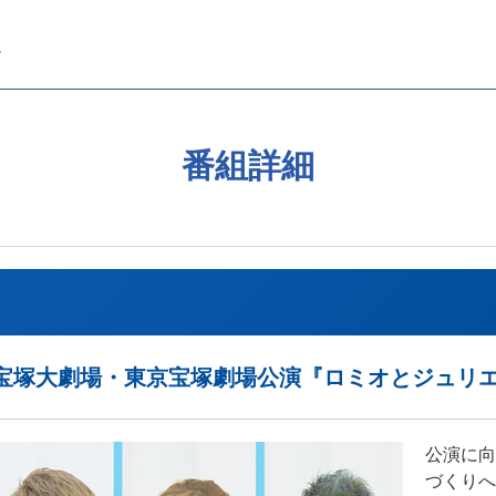
番組詳細
0 星組 宝塚大劇場・東京宝塚劇場公演『ロミオとジュリ
公演に向
づくりへ