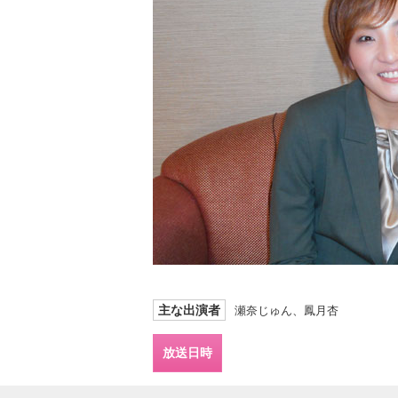
主な出演者
瀬奈じゅん、鳳月杏
放送日時