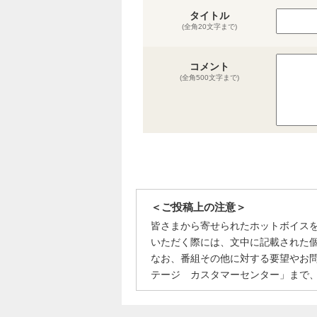
タイトル
(全角20文字まで)
コメント
(全角500文字まで)
＜ご投稿上の注意＞
皆さまから寄せられたホットボイス
いただく際には、文中に記載された
なお、番組その他に対する要望やお
テージ カスタマーセンター」まで