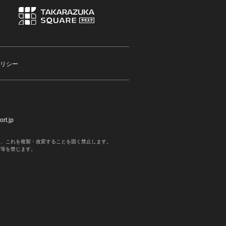
リシー
rt.jp
く、これを複製・改変することを固く禁止します。
写等を禁じます。