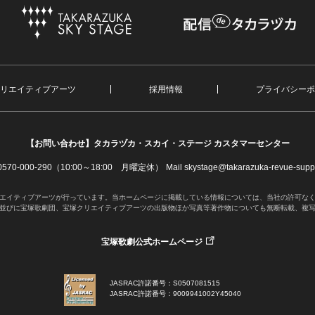
リエイティブアーツ
採用情報
プライバシーポ
【お問い合わせ】
タカラヅカ・スカイ・ステージ カスタマーセンター
. 0570-000-290（10:00～18:00 月曜定休）
Mail skystage@takarazuka-revue-suppo
エイティブアーツが行っています。当ホームページに掲載している情報については、当社の許可な
並びに宝塚歌劇団、宝塚クリエイティブアーツの出版物ほか写真等著作物についても無断転載、複
宝塚歌劇公式ホームページ
JASRAC許諾番号：S0507081515
JASRAC許諾番号：9009941002Y45040