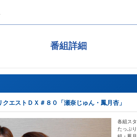
番組詳細
リクエストＤＸ＃８０「瀬奈じゅん・鳳月杏」
各組スタ
たっぷり
組・鳳月