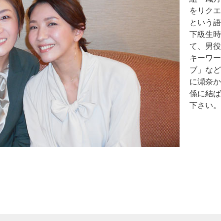
をリクエ
という語
下級生時
て、男役
キーワー
ブ」など
に瀬奈か
係に結ば
下さい。