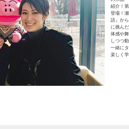
紹介！第
登場！瀬
語』から
に挑んだ
体感や舞
しつつ動
一緒にタ
楽しく学