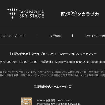
リエイティブアーツ
採用情報
プライバシーポ
【お問い合わせ】
タカラヅカ・スカイ・ステージ カスタマーセンター
. 0570-000-290（10:00～18:00 月曜定休）
Mail skystage@takarazuka-revue-suppo
エイティブアーツが行っています。当ホームページに掲載している情報については、当社の許可な
並びに宝塚歌劇団、宝塚クリエイティブアーツの出版物ほか写真等著作物についても無断転載、複
宝塚歌劇公式ホームページ
JASRAC許諾番号：S0507081515
JASRAC許諾番号：9009941002Y45040