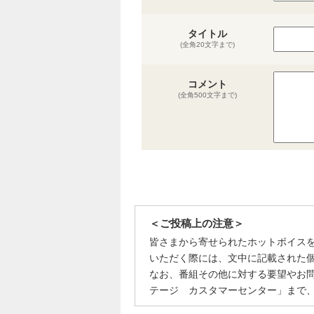
タイトル
(全角20文字まで)
コメント
(全角500文字まで)
＜ご投稿上の注意＞
皆さまから寄せられたホットボイス
いただく際には、文中に記載された
なお、番組その他に対する要望やお
テージ カスタマーセンター」まで