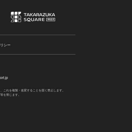
リシー
rt.jp
く、これを複製・改変することを固く禁止します。
写等を禁じます。