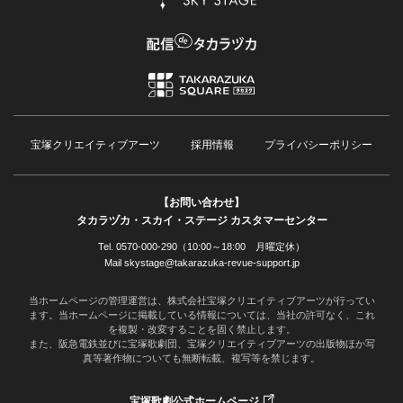
宝塚クリエイティブアーツ
採用情報
プライバシーポリシー
【お問い合わせ】
タカラヅカ・スカイ・ステージ カスタマーセンター
Tel. 0570-000-290（10:00～18:00 月曜定休）
Mail skystage@takarazuka-revue-support.jp
当ホームページの管理運営は、株式会社宝塚クリエイティブアーツが行ってい
ます。当ホームページに掲載している情報については、当社の許可なく、これ
を複製・改変することを固く禁止します。
また、阪急電鉄並びに宝塚歌劇団、宝塚クリエイティブアーツの出版物ほか写
真等著作物についても無断転載、複写等を禁じます。
宝塚歌劇公式ホームページ