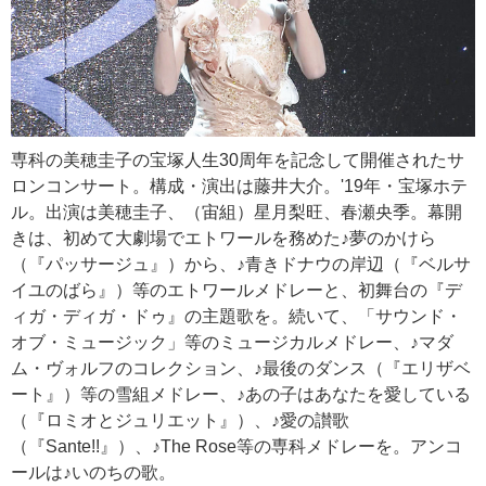
専科の美穂圭子の宝塚人生30周年を記念して開催されたサ
ロンコンサート。構成・演出は藤井大介。'19年・宝塚ホテ
ル。出演は美穂圭子、（宙組）星月梨旺、春瀬央季。幕開
きは、初めて大劇場でエトワールを務めた♪夢のかけら
（『パッサージュ』）から、♪青きドナウの岸辺（『ベルサ
イユのばら』）等のエトワールメドレーと、初舞台の『デ
ィガ・ディガ・ドゥ』の主題歌を。続いて、「サウンド・
オブ・ミュージック」等のミュージカルメドレー、♪マダ
ム・ヴォルフのコレクション、♪最後のダンス（『エリザベ
ート』）等の雪組メドレー、♪あの子はあなたを愛している
（『ロミオとジュリエット』）、♪愛の讃歌
（『Sante!!』）、♪The Rose等の専科メドレーを。アンコ
ールは♪いのちの歌。