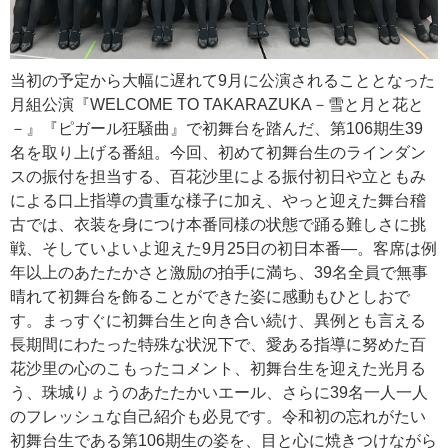
当初の予定から大幅に遅れて9月に公演されることとなった
月組公演『WELCOME TO TAKARAZUKA－雪と月と花と
－』『ピガール狂騒曲』で初舞台を踏んだ、第106期生39
名を取り上げる番組。今回、初めて初舞台生のラインダン
スの振付を担当する、百花沙里による振付初日や立ともみ
による口上指導の貴重な様子に加え、やっと迎えた舞台稽
古では、衣装を身につけ本番同様の状態で踊る難しさに挑
戦、そしていよいよ迎えた9月25日の初日本番―。客席は例
年以上のあたたかさと激励の拍手に満ち、39名全員で無事
晴れて初舞台を飾ることができた姿に感動もひとしおで
す。まっすぐに初舞台生と向き合い続け、異例とも言える
長期間にわたった特殊な状況下で、愛ある指導に努めた百
花沙里の心のこもったコメント、初舞台生を迎えた光月る
う、珠城りょうのあたたかいエール、さらに39名一人一人
のフレッシュな自己紹介も必見です。令和初の忘れがたい
初舞台生である第106期生の姿を、目と心に焼きつけながら