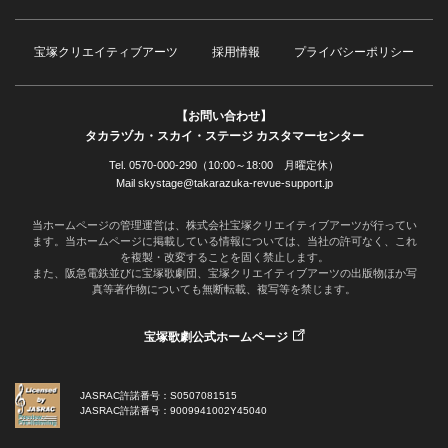
宝塚クリエイティブアーツ
採用情報
プライバシーポリシー
【お問い合わせ】
タカラヅカ・スカイ・ステージ カスタマーセンター
Tel. 0570-000-290（10:00～18:00 月曜定休）
Mail skystage@takarazuka-revue-support.jp
当ホームページの管理運営は、株式会社宝塚クリエイティブアーツが行ってい
ます。当ホームページに掲載している情報については、当社の許可なく、これ
を複製・改変することを固く禁止します。
また、阪急電鉄並びに宝塚歌劇団、宝塚クリエイティブアーツの出版物ほか写
真等著作物についても無断転載、複写等を禁じます。
宝塚歌劇公式ホームページ
JASRAC許諾番号：S0507081515
JASRAC許諾番号：9009941002Y45040