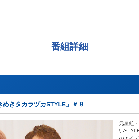
番組詳細
めきタカラヅカSTYLE」＃８
元星組・
いSTY
のアイデ