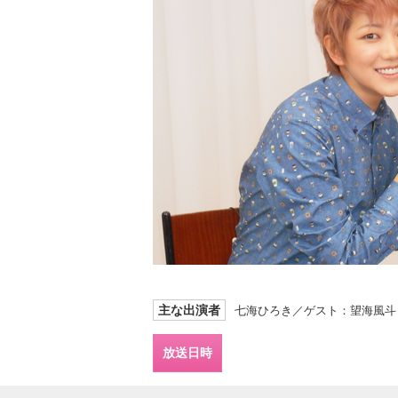
主な出演者
七海ひろき／ゲスト：望海風斗
放送日時