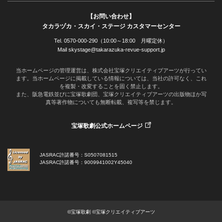
【お問い合わせ】
タカラヅカ・スカイ・ステージ カスタマーセンター
Tel. 0570-000-290（10:00～18:00 月曜定休）
Mail skystage@takarazuka-revue-support.jp
当ホームページの管理運営は、株式会社宝塚クリエイティブアーツが行ってい
ます。当ホームページに掲載している情報については、当社の許可なく、これ
を複製・改変することを固く禁止します。
また、阪急電鉄並びに宝塚歌劇団、宝塚クリエイティブアーツの出版物ほか写
真等著作物についても無断転載、複写等を禁じます。
宝塚歌劇公式ホームページ
JASRAC許諾番号：S0507081515
JASRAC許諾番号：9009941002Y45040
©宝塚歌劇 ©宝塚クリエイティブアーツ