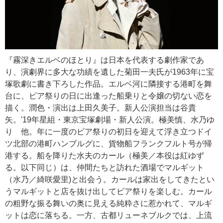
『霧深きエルベのほとり』は日本を代表する劇作家であ
り、演劇界に多大な功績を遺した菊田一夫氏が1963年に宝
塚歌劇に書き下ろした作品。エルベ河に隣接する港町を舞
台に、ビア祭りの日に出逢った船乗りと令嬢の切ない恋を
描く。潤色・演出は上田久美子。新人公演担当は谷貴
矢。'19年星組・東京宝塚劇場・新人公演。極美慎、水乃ゆ
り 他。年に一度のビア祭りの初日を迎えて浮き立つドイ
ツ北部の港町ハンブルグに、貨物船フランクフルト号が帰
港する。船を降りた水夫のカール（極美／本役は紅ゆず
る。以下同じ）は、仲間たちと訪れた酒場でマルギット
（水乃／綺咲愛里)と出会う。カールは家出をしてきたとい
うマルギットと店を抜け出してビア祭りを楽しむ。カール
の粗野な振る舞いの奥に見える純粋さに惹かれて、マルギ
ットは恋に落ちる。一方、古都リューネブルクでは、上流