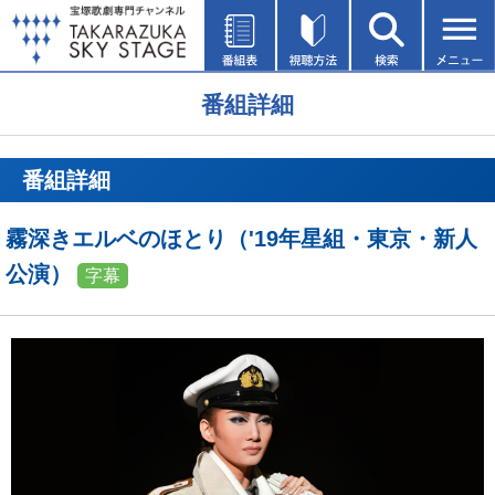
番組詳細
番組詳細
霧深きエルベのほとり（'19年星組・東京・新人
公演）
字幕