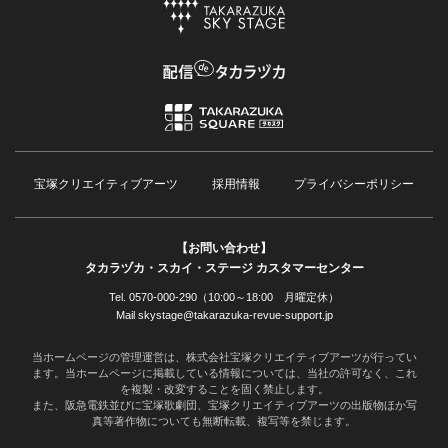
宝塚クリエイティブアーツ
採用情報
プライバシーポリシー
【お問い合わせ】
タカラヅカ・スカイ・ステージ カスタマーセンター
Tel. 0570-000-290（10:00～18:00 月曜定休）
Mail skystage@takarazuka-revue-support.jp
当ホームページの管理運営は、株式会社宝塚クリエイティブアーツが行ってい
ます。当ホームページに掲載している情報については、当社の許可なく、これ
を複製・改変することを固く禁止します。
また、阪急電鉄並びに宝塚歌劇団、宝塚クリエイティブアーツの出版物ほか写
真等著作物についても無断転載、複写等を禁じます。