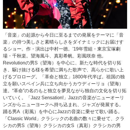
「音楽」の起源から今日に至るまでの発展をテーマに「音
楽」の持つ美しさと素晴らしさをダイナミックにお届けす
るショー。作・演出は中村一徳。'19年雪組・東京宝塚劇
場・千秋楽。望海風斗、真彩希帆、彩風咲奈 他。
Revolutionの男S（望海）を中心に、新たな時代を切り拓
き、駆け抜ける様を希望に満ちた歌声で、高らかに歌い上
げるプロローグ。「革命と独立」1800年代半ば。祖国の独
立を願いスペイン兵に立ち向かうカウディーリョ（望海）
達。“革命”の名のもと独立を夢見ながら独自の文化を切り拓
いていく。「Jazz Sensation!」Jazzの音楽がニューオーリ
ンズからニューヨークへ持ち込まれ、ジャズが発展する。
踊る男A（彩風）を中心にJazzの音楽に乗せて歌い踊る。
「Classic World」クラシックの名曲の数々に乗せて、クラ
シカの男S（望海）クラシカの女S（真彩）クラシカの男