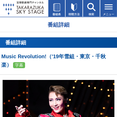
番組詳細
番組詳細
Music Revolution!（'19年雪組・東京・千秋
楽）
字幕