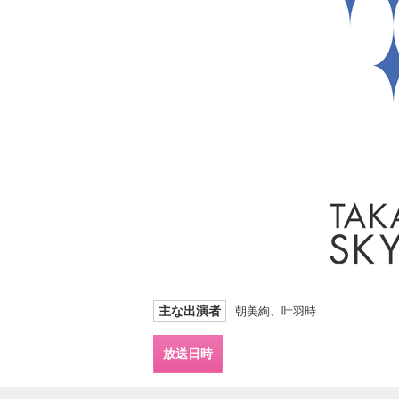
主な出演者
朝美絢、叶羽時
放送日時