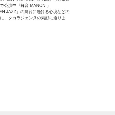
で公演中『舞音-MANON-』
DEN JAZZ』の舞台に懸ける心境などの
に、タカラジェンヌの素顔に迫りま