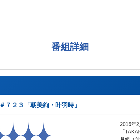
番組詳細
REAK＃７２３「朝美絢・叶羽時」
2016
「TAKA
月組（放