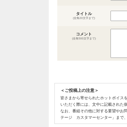
タイトル
(全角20文字まで)
コメント
(全角500文字まで)
＜ご投稿上の注意＞
皆さまから寄せられたホットボイス
いただく際には、文中に記載された
なお、番組その他に対する要望やお
テージ カスタマーセンター」まで