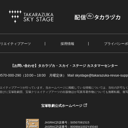
リエイティブアーツ
採用情報
プライバシーポ
【お問い合わせ】
タカラヅカ・スカイ・ステージ カスタマーセンター
. 0570-000-290（10:00～18:00 月曜定休）
Mail skystage@takarazuka-revue-suppo
エイティブアーツが行っています。当ホームページに掲載している情報については、当社の許可な
並びに宝塚歌劇団、宝塚クリエイティブアーツの出版物ほか写真等著作物についても無断転載、複
宝塚歌劇公式ホームページ
JASRAC許諾番号：S0507081515
JASRAC許諾番号：9009941002Y45040