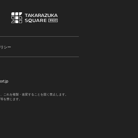
リシー
rt.jp
く、これを複製・改変することを固く禁止します。
写等を禁じます。