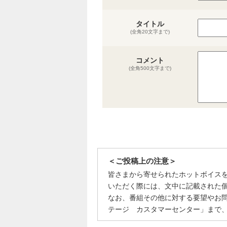
タイトル
(全角20文字まで)
コメント
(全角500文字まで)
＜ご投稿上の注意＞
皆さまから寄せられたホットボイス
いただく際には、文中に記載された
なお、番組その他に対する要望やお
テージ カスタマーセンター」まで