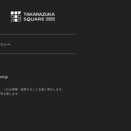
リシー
rt.jp
く、これを複製・改変することを固く禁止します。
写等を禁じます。