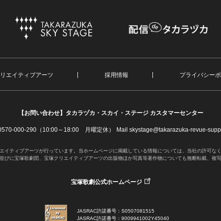
リエイティブアーツ
採用情報
プライバシーポ
【お問い合わせ】
タカラヅカ・スカイ・ステージ カスタマーセンター
. 0570-000-290（10:00～18:00 月曜定休）
Mail skystage@takarazuka-revue-suppo
エイティブアーツが行っています。当ホームページに掲載している情報については、当社の許可な
並びに宝塚歌劇団、宝塚クリエイティブアーツの出版物ほか写真等著作物についても無断転載、複
宝塚歌劇公式ホームページ
JASRAC許諾番号：S0507081515
JASRAC許諾番号：9009941002Y45040