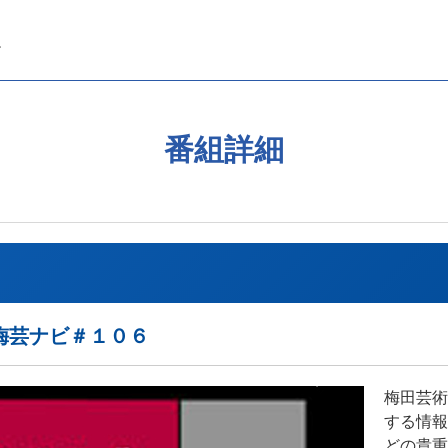
番組詳細
梅芸ナビ＃１０６
梅田芸術
する情報
どの貴重