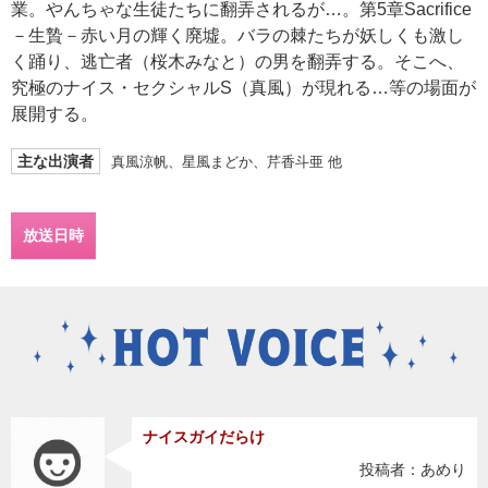
業。やんちゃな生徒たちに翻弄されるが…。第5章Sacrifice
－生贄－赤い月の輝く廃墟。バラの棘たちが妖しくも激し
く踊り、逃亡者（桜木みなと）の男を翻弄する。そこへ、
究極のナイス・セクシャルS（真風）が現れる…等の場面が
展開する。
主な出演者
真風涼帆、星風まどか、芹香斗亜 他
放送日時
ナイスガイだらけ
投稿者：あめり