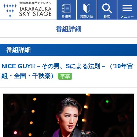
番組詳細
番組詳細
NICE GUY!!－その男、Sによる法則－（'19年宙
組・全国・千秋楽）
字幕