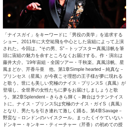
「ナイスガイ」をキーワードに「男役の美学」を追求する
ショー。2011年に大空祐飛を中心とした宙組によって上演
された。今回は、“その男、S”－トップスター真風涼帆を筆
頭に宙組の魅力を余すところなくお届けする。作・演出は
藤井大介。'19年宙組・全国ツアー・千秋楽。真風涼帆、星
風まどか、芹香斗亜 他。第1章Simple hearted－純真な－
プリンセス（星風）が今夜こそ理想の王子様が夢に現れる
と歌う。世にも美しい究極のナイス・プリンスS（真風）が
登場し、全世界の女性たちに夢をお届けしましょうと歌
う。第2章Splendent－きらきら輝く－舞台はラテンテイス
トに。ナイス・プリンスSは究極のナイス・ガイS（真風）
となり、男たちを引き連れて激しく踊る。第4章Savage－
野蛮な－ロンドンのハイスクール。まったくイケていない
ドンキー・キンキー・ティーチャー（芹香）の初めての授