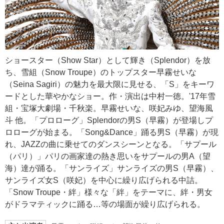
ショースター（Show Star）として輝き（Splendor）を放
ち、雪組（Snow Troupe）のトップスター早霧せいな
（Seina Sagiri）の魅力を最大限に見せる、「S」をキーワ
ードとした華やかなショー。作・演出は中村一徳。'17年雪
組・宝塚大劇場・千秋楽。早霧せいな、咲妃みゆ、望海風
斗 他。「プロローグ」Splendorの男S（早霧）が登場しプ
ロローグが始まる。「Song&Dance」踊る男S（早霧）が現
れ、JAZZの曲に乗せてのダンスシーンとなる。「サプール
（パリ）」パリの画家達の熱き思いをサプールの男A（望
海）達が踊る。「サンライズ」サンライズの男S（早霧）、
サンライズ女S（咲妃）を中心に繰り広げられる中詰。
「Snow Troupe・絆」様々な「絆」をテーマに、絆・男女
がドラマティックに踊る…等の場面が繰り広げられる。