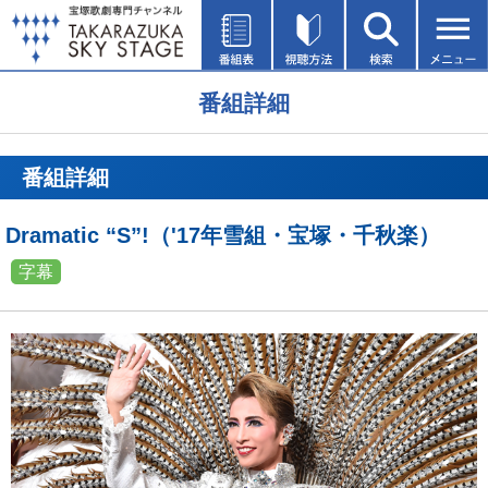
番組詳細
番組詳細
Dramatic “S”!（'17年雪組・宝塚・千秋楽）
字幕