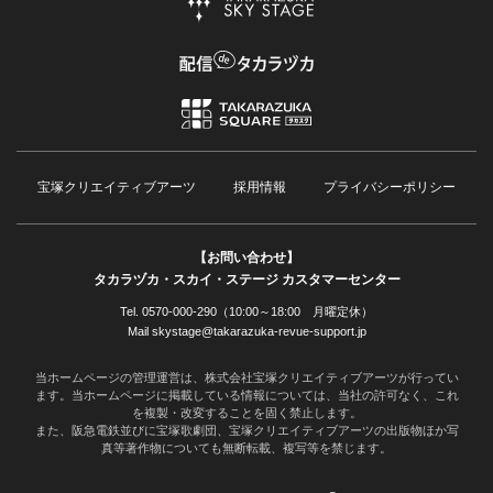
宝塚クリエイティブアーツ
採用情報
プライバシーポリシー
【お問い合わせ】
タカラヅカ・スカイ・ステージ カスタマーセンター
Tel. 0570-000-290（10:00～18:00 月曜定休）
Mail skystage@takarazuka-revue-support.jp
当ホームページの管理運営は、株式会社宝塚クリエイティブアーツが行ってい
ます。当ホームページに掲載している情報については、当社の許可なく、これ
を複製・改変することを固く禁止します。
また、阪急電鉄並びに宝塚歌劇団、宝塚クリエイティブアーツの出版物ほか写
真等著作物についても無断転載、複写等を禁じます。