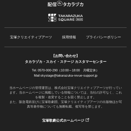
宝塚クリエイティブアーツ
採用情報
プライバシーポリシー
【お問い合わせ】
タカラヅカ・スカイ・ステージ カスタマーセンター
Tel. 0570-000-290（10:00～18:00 月曜定休）
Mail skystage@takarazuka-revue-support.jp
当ホームページの管理運営は、株式会社宝塚クリエイティブアーツが行ってい
ます。当ホームページに掲載している情報については、当社の許可なく、これ
を複製・改変することを固く禁止します。
また、阪急電鉄並びに宝塚歌劇団、宝塚クリエイティブアーツの出版物ほか写
真等著作物についても無断転載、複写等を禁じます。
宝塚歌劇公式ホームページ