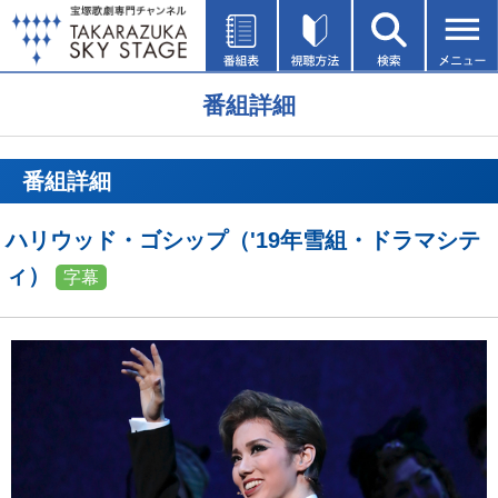
番組詳細
番組詳細
ハリウッド・ゴシップ（'19年雪組・ドラマシテ
ィ）
字幕