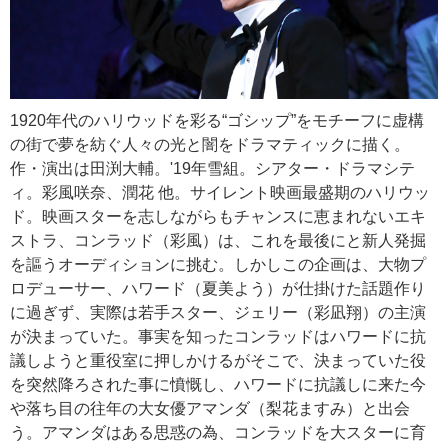
1920年代のハリウッドを彩る“ゴシップ”をモチーフに虚構
の街で夢を紡ぐ人々の光と闇をドラマティックに描く。
作・演出は田渕大輔。'19年雪組。シアター・ドラマシテ
ィ。彩風咲奈、潤花 他。サイレント映画最盛期のハリウッ
ド。映画スターを志しながらもチャンスに恵まれないエキ
ストラ、コンラッド（彩風）は、これを最後にと新人発掘
を謳うオーディションに挑む。しかしこの企画は、大物プ
ロデューサー、ハワード（夏美よう）が仕掛けた話題作り
に過ぎず、実際は若手スター、ジェリー（彩凪翔）の主演
が決まっていた。事実を知ったコンラッドはハワードに抗
議しようと重役室に押しかけるがそこで、決まっていた役
を突然降ろされた事に憤慨し、ハワードに抗議しに来た今
や落ち目の往年の大女優アマンダ（梨花ますみ）と出会
う。アマンダはある思惑の為、コンラッドを大スターに育