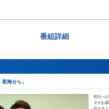
番組詳細
・彩海せら」
明日への
ヌがお届
訪さきと