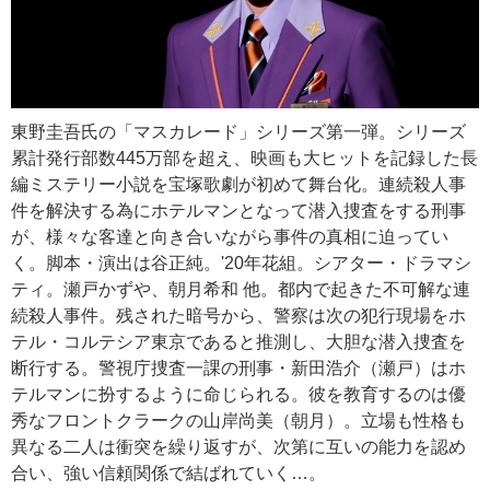
東野圭吾氏の「マスカレード」シリーズ第一弾。シリーズ
累計発行部数445万部を超え、映画も大ヒットを記録した長
編ミステリー小説を宝塚歌劇が初めて舞台化。連続殺人事
件を解決する為にホテルマンとなって潜入捜査をする刑事
が、様々な客達と向き合いながら事件の真相に迫ってい
く。脚本・演出は谷正純。'20年花組。シアター・ドラマシ
ティ。瀬戸かずや、朝月希和 他。都内で起きた不可解な連
続殺人事件。残された暗号から、警察は次の犯行現場をホ
テル・コルテシア東京であると推測し、大胆な潜入捜査を
断行する。警視庁捜査一課の刑事・新田浩介（瀬戸）はホ
テルマンに扮するように命じられる。彼を教育するのは優
秀なフロントクラークの山岸尚美（朝月）。立場も性格も
異なる二人は衝突を繰り返すが、次第に互いの能力を認め
合い、強い信頼関係で結ばれていく…。