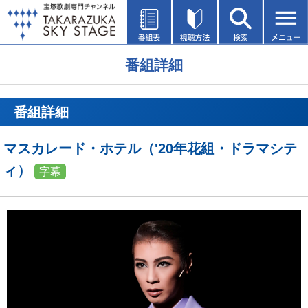
番組詳細
番組詳細
マスカレード・ホテル（'20年花組・ドラマシテ
ィ）
字幕