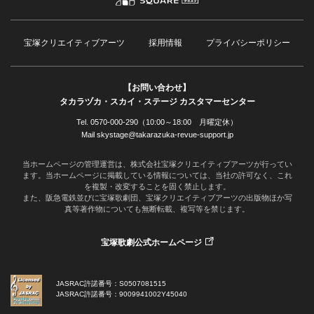
宝塚クリエイティブアーツ
採用情報
プライバシーポリシー
【お問い合わせ】
タカラヅカ・スカイ・ステージ カスタマーセンター
Tel. 0570-000-290（10:00～18:00 月曜定休）
Mail skystage@takarazuka-revue-support.jp
当ホームページの管理運営は、株式会社宝塚クリエイティブアーツが行ってい
ます。当ホームページに掲載している情報については、当社の許可なく、これ
を複製・改変することを固く禁止します。
また、阪急電鉄並びに宝塚歌劇団、宝塚クリエイティブアーツの出版物ほか写
真等著作物についても無断転載、複写等を禁じます。
宝塚歌劇公式ホームページ
JASRAC許諾番号：S0507081515
JASRAC許諾番号：9009941002Y45040