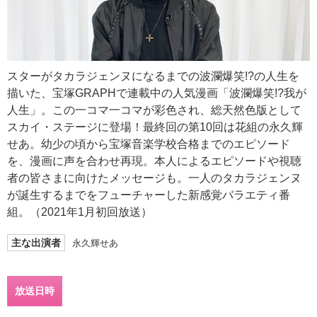
スターがタカラジェンヌになるまでの波瀾爆笑!?の人生を
描いた、宝塚GRAPHで連載中の人気漫画「波瀾爆笑!?我が
人生」。この一コマ一コマが彩色され、総天然色版として
スカイ・ステージに登場！最終回の第10回は花組の永久輝
せあ。幼少の頃から宝塚音楽学校合格までのエピソード
を、漫画に声を合わせ再現。本人によるエピソードや視聴
者の皆さまに向けたメッセージも。一人のタカラジェンヌ
が誕生するまでをフューチャーした新感覚バラエティ番
組。（2021年1月初回放送）
主な出演者
永久輝せあ
放送日時