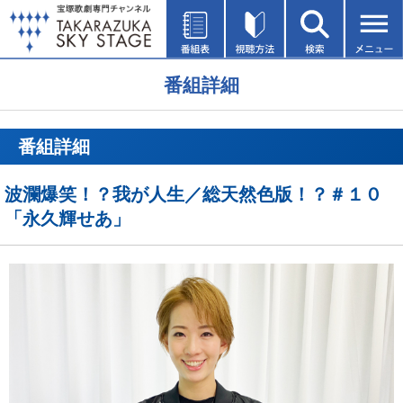
番組詳細
番組詳細
波瀾爆笑！？我が人生／総天然色版！？＃１０
「永久輝せあ」