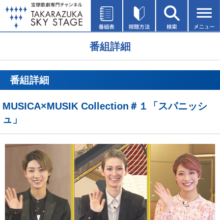
番組詳細
番組詳細
MUSICA×MUSIK Collection＃１「スパニッシ
ュ」