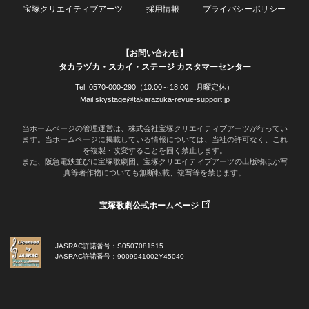
宝塚クリエイティブアーツ
採用情報
プライバシーポリシー
【お問い合わせ】
タカラヅカ・スカイ・ステージ カスタマーセンター
Tel. 0570-000-290（10:00～18:00 月曜定休）
Mail skystage@takarazuka-revue-support.jp
当ホームページの管理運営は、株式会社宝塚クリエイティブアーツが行ってい
ます。当ホームページに掲載している情報については、当社の許可なく、これ
を複製・改変することを固く禁止します。
また、阪急電鉄並びに宝塚歌劇団、宝塚クリエイティブアーツの出版物ほか写
真等著作物についても無断転載、複写等を禁じます。
宝塚歌劇公式ホームページ
JASRAC許諾番号：S0507081515
JASRAC許諾番号：9009941002Y45040