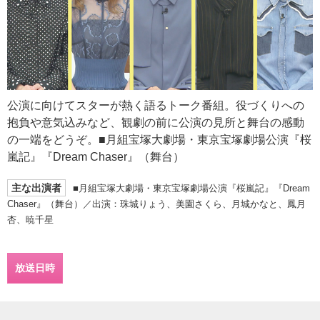
公演に向けてスターが熱く語るトーク番組。役づくりへの
抱負や意気込みなど、観劇の前に公演の見所と舞台の感動
の一端をどうぞ。■月組宝塚大劇場・東京宝塚劇場公演『桜
嵐記』『Dream Chaser』（舞台）
主な出演者
■月組宝塚大劇場・東京宝塚劇場公演『桜嵐記』『Dream
Chaser』（舞台）／出演：珠城りょう、美園さくら、月城かなと、鳳月
杏、暁千星
放送日時