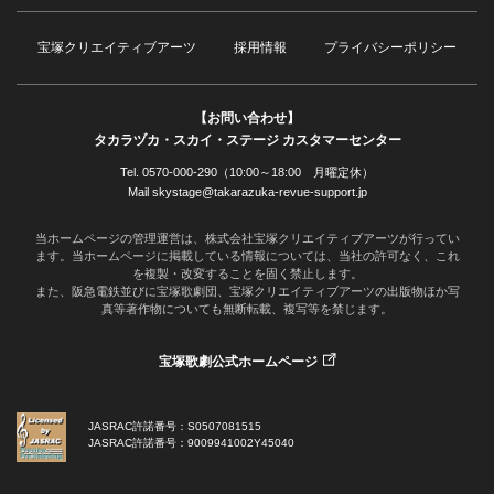
宝塚クリエイティブアーツ
採用情報
プライバシーポリシー
【お問い合わせ】
タカラヅカ・スカイ・ステージ カスタマーセンター
Tel. 0570-000-290（10:00～18:00 月曜定休）
Mail skystage@takarazuka-revue-support.jp
当ホームページの管理運営は、株式会社宝塚クリエイティブアーツが行ってい
ます。当ホームページに掲載している情報については、当社の許可なく、これ
を複製・改変することを固く禁止します。
また、阪急電鉄並びに宝塚歌劇団、宝塚クリエイティブアーツの出版物ほか写
真等著作物についても無断転載、複写等を禁じます。
宝塚歌劇公式ホームページ
JASRAC許諾番号：S0507081515
JASRAC許諾番号：9009941002Y45040