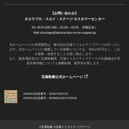
【お問い合わせ】
タカラヅカ・スカイ・ステージ カスタマーセンター
Tel. 0570-000-290（10:00～18:00 月曜定休）
Mail skystage@takarazuka-revue-support.jp
当ホームページの管理運営は、株式会社宝塚クリエイティブアーツが行ってい
ます。当ホームページに掲載している情報については、当社の許可なく、これ
を複製・改変することを固く禁止します。
また、阪急電鉄並びに宝塚歌劇団、宝塚クリエイティブアーツの出版物ほか写
真等著作物についても無断転載、複写等を禁じます。
宝塚歌劇公式ホームページ
JASRAC許諾番号：S0507081515
JASRAC許諾番号：9009941002Y45040
©宝塚歌劇 ©宝塚クリエイティブアーツ