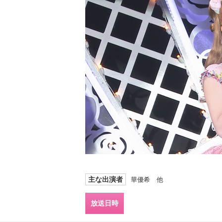
主な出演者
華優希 他
放送日時