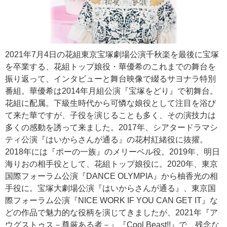
2021年7月4日の花組東京宝塚劇場公演千秋楽を最後に宝塚
を卒業する、花組トップ娘役・華優希のこれまでの舞台を
振り返って、インタビューと舞台映像で綴るサヨナラ特別
番組。華優希は2014年月組公演『宝塚をどり』で初舞台。
花組に配属。下級生時代から可憐な娘役として注目を浴び
て来た華ですが、子役を演じることも多く、その演技力は
多くの感動を誘って来ました。2017年、シアタードラマシ
ティ公演『はいからさんが通る』の花村紅緒役に抜擢。
2018年には『ポーの一族』のメリーベル役。2019年、明日
海りおの相手役として、花組トップ娘役に。2020年、東京
国際フォーラム公演『DANCE OLYMPIA』から柚香光の相
手役に。宝塚大劇場公演『はいからさんが通る』、東京国
際フォーラム公演『NICE WORK IF YOU CAN GET IT』な
どの作品で魅力的な役柄を演じてきましたが、2021年『ア
ウグストゥス－尊厳ある者－』『Cool Beast!!』で、残念な