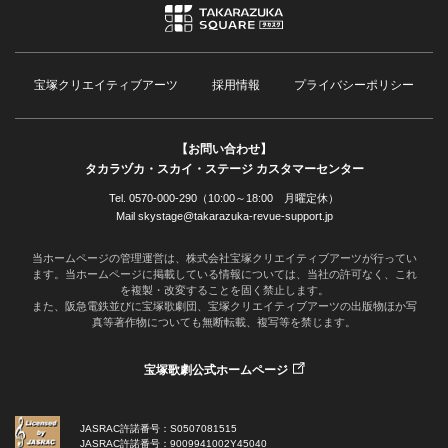
宝塚クリエイティブアーツ
採用情報
プライバシーポリシー
【お問い合わせ】
タカラヅカ・スカイ・ステージ カスタマーセンター
Tel. 0570-000-290（10:00～18:00 月曜定休）
Mail skystage@takarazuka-revue-support.jp
当ホームページの管理運営は、株式会社宝塚クリエイティブアーツが行ってい
ます。当ホームページに掲載している情報については、当社の許可なく、これ
を複製・改変することを固く禁止します。
また、阪急電鉄並びに宝塚歌劇団、宝塚クリエイティブアーツの出版物ほか写
真等著作物についても無断転載、複写等を禁じます。
宝塚歌劇公式ホームページ
JASRAC許諾番号：S0507081515
JASRAC許諾番号：9009941002Y45040