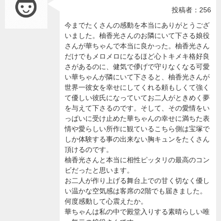
投稿者：256
今までたくさんの感動を本当にありがとうござ
いました。柚香光さんのお隣にいて下さる娘役
さんが華ちゃんで本当に良かった。柚香光さん
だけでもメロメロになるほど心トキメキ格好良
さがあるのに、健気で儚げで守りなくなる可愛
い華ちゃんが隣にいて下さると、柚香光さんが
世界一彼女を幸せにしてくれる頼もしくて強く
て優しい彼氏になっていてお二人がときめく夢
を与えて下さるのです。そして、その愛情をい
っぱいに受け止めた華ちゃんの幸せに満ちた表
情や愛らしい所作に観ているこちら側は宝塚で
しか体験する事の出来ない胸キュンをたくさん
頂けるのです。
柚香光さんと本当に相性ピッタリの最高のコン
ビだったと思います。
お二人が作り上げる舞台上での甘く切なく優し
い温かな空気感は客席の2階でも届きました。
何度感動して心震えたか。
華ちゃんは私の中で殿堂入りする素晴らしい唯