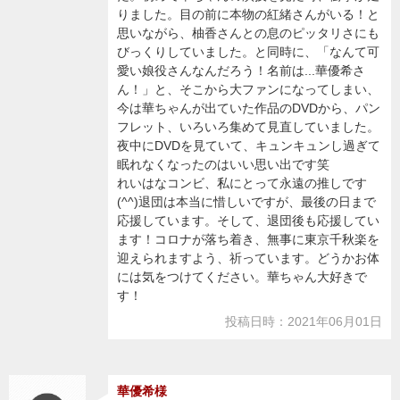
りました。目の前に本物の紅緒さんがいる！と
思いながら、柚香さんとの息のピッタリさにも
びっくりしていました。と同時に、「なんて可
愛い娘役さんなんだろう！名前は...華優希さ
ん！」と、そこから大ファンになってしまい、
今は華ちゃんが出ていた作品のDVDから、パン
フレット、いろいろ集めて見直していました。
夜中にDVDを見ていて、キュンキュンし過ぎて
眠れなくなったのはいい思い出です笑
れいはなコンビ、私にとって永遠の推しです
(^^)退団は本当に惜しいですが、最後の日まで
応援しています。そして、退団後も応援してい
ます！コロナが落ち着き、無事に東京千秋楽を
迎えられますよう、祈っています。どうかお体
には気をつけてください。華ちゃん大好きで
す！
投稿日時：2021年06月01日
華優希様