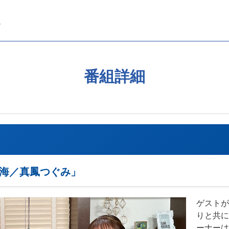
番組詳細
瑠海／真鳳つぐみ」
ゲストが
りと共に
ーナーは