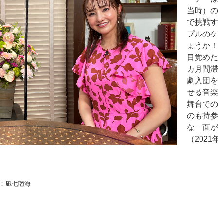
当時）の
で挑戦す
プルのケ
ょうか！
目覚めた
カ月間滞
劇入団を
せる音楽
舞台での
のも持参
な一面が
（202
：凪七瑠海