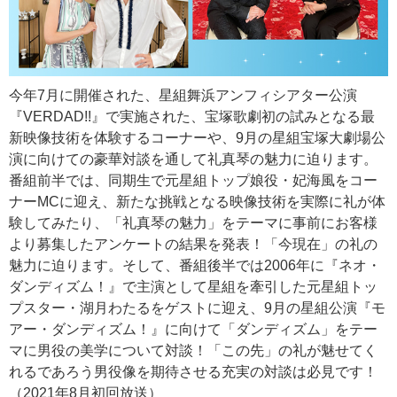
今年7月に開催された、星組舞浜アンフィシアター公演
『VERDAD!!』で実施された、宝塚歌劇初の試みとなる最
新映像技術を体験するコーナーや、9月の星組宝塚大劇場公
演に向けての豪華対談を通して礼真琴の魅力に迫ります。
番組前半では、同期生で元星組トップ娘役・妃海風をコー
ナーMCに迎え、新たな挑戦となる映像技術を実際に礼が体
験してみたり、「礼真琴の魅力」をテーマに事前にお客様
より募集したアンケートの結果を発表！「今現在」の礼の
魅力に迫ります。そして、番組後半では2006年に『ネオ・
ダンディズム！』で主演として星組を牽引した元星組トッ
プスター・湖月わたるをゲストに迎え、9月の星組公演『モ
アー・ダンディズム！』に向けて「ダンディズム」をテー
マに男役の美学について対談！「この先」の礼が魅せてく
れるであろう男役像を期待させる充実の対談は必見です！
（2021年8月初回放送）