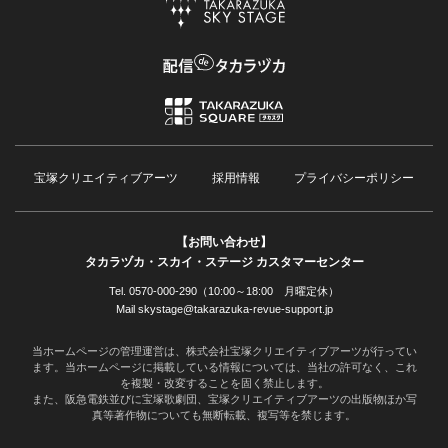
宝塚クリエイティブアーツ
採用情報
プライバシーポリシー
【お問い合わせ】
タカラヅカ・スカイ・ステージ カスタマーセンター
Tel. 0570-000-290（10:00～18:00 月曜定休）
Mail skystage@takarazuka-revue-support.jp
当ホームページの管理運営は、株式会社宝塚クリエイティブアーツが行ってい
ます。当ホームページに掲載している情報については、当社の許可なく、これ
を複製・改変することを固く禁止します。
また、阪急電鉄並びに宝塚歌劇団、宝塚クリエイティブアーツの出版物ほか写
真等著作物についても無断転載、複写等を禁じます。