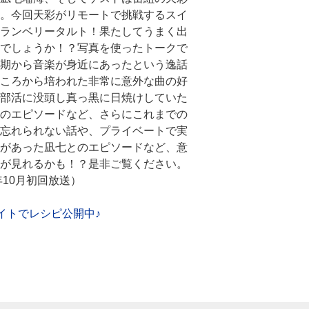
。今回天彩がリモートで挑戦するスイ
ランベリータルト！果たしてうまく出
でしょうか！？写真を使ったトークで
期から音楽が身近にあったという逸話
ころから培われた非常に意外な曲の好
部活に没頭し真っ黒に日焼けしていた
のエピソードなど、さらにこれまでの
忘れられない話や、プライベートで実
があった凪七とのエピソードなど、意
が見れるかも！？是非ご覧ください。
1年10月初回放送）
イトでレシピ公開中♪