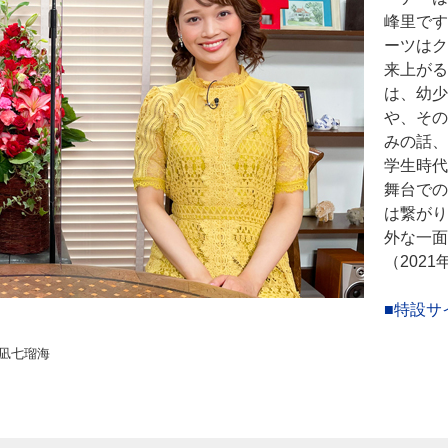
峰里です
ーツはク
来上がる
は、幼少
や、その
みの話、
学生時代
舞台での
は繋がり
外な一面
（202
■特設サ
凪七瑠海