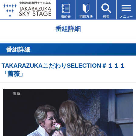
番組詳細
番組詳細
TAKARAZUKAこだわりSELECTION＃１１１
「薔薇」