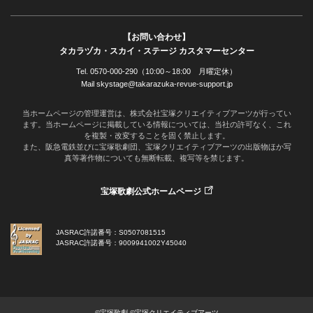
【お問い合わせ】
タカラヅカ・スカイ・ステージ カスタマーセンター
Tel. 0570-000-290（10:00～18:00 月曜定休）
Mail skystage@takarazuka-revue-support.jp
当ホームページの管理運営は、株式会社宝塚クリエイティブアーツが行ってい
ます。当ホームページに掲載している情報については、当社の許可なく、これ
を複製・改変することを固く禁止します。
また、阪急電鉄並びに宝塚歌劇団、宝塚クリエイティブアーツの出版物ほか写
真等著作物についても無断転載、複写等を禁じます。
宝塚歌劇公式ホームページ
JASRAC許諾番号：S0507081515
JASRAC許諾番号：9009941002Y45040
©宝塚歌劇 ©宝塚クリエイティブアーツ