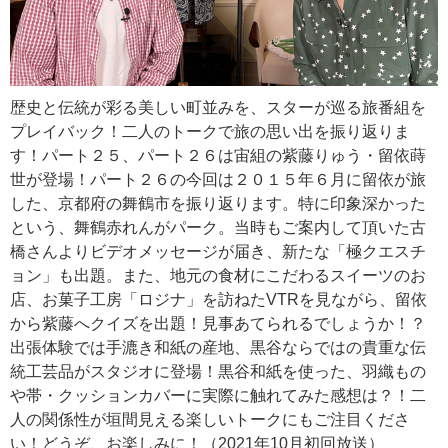
歴史と伝統が彩る美しい町並みを、スターが巡る旅番組を
プレイバック！二人のトークで旅の思い出を振り返りま
す！パート２５、パート２６は宙組の紫藤りゅう・留依蒔
世が登場！パート２６の今回は２０１５年６月に留依が旅
した、京都府の舞鶴市を振り返ります。特に印象深かった
という、舞鶴赤れんがパーク。当時もご案内して頂いた古
橋さんよりビデオメッセージが届き、新たな「極クエスチ
ョン」も出題。また、地元の食材にこだわるスイーツのお
店、お菓子工房「ロジナ」を訪ねたVTRを見ながら、留依
から紫藤へクイズを出題！見事あてられるでしょうか！？
出張体験では手漉き和紙の産地、黒谷ならではの貴重な伝
統工芸品がスタジオに登場！黒谷和紙を使った、羽織もの
や帯・クッションカバーに実際に触れてみた感想は？！二
人の関係性が垣間見える楽しいトークにもご注目くださ
い！どうぞ、お楽しみに！（2021年10月初回放送）