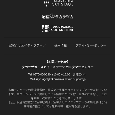
宝塚クリエイティブアーツ
採用情報
プライバシーポリシー
【お問い合わせ】
タカラヅカ・スカイ・ステージ カスタマーセンター
Tel. 0570-000-290（10:00～18:00 月曜定休）
Mail skystage@takarazuka-revue-support.jp
当ホームページの管理運営は、株式会社宝塚クリエイティブアーツが行ってい
ます。当ホームページに掲載している情報については、当社の許可なく、これ
を複製・改変することを固く禁止します。
また、阪急電鉄並びに宝塚歌劇団、宝塚クリエイティブアーツの出版物ほか写
真等著作物についても無断転載、複写等を禁じます。