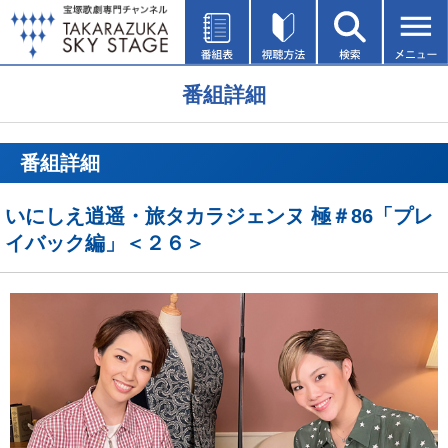
番組詳細
番組詳細
いにしえ逍遥・旅タカラジェンヌ 極＃86「プレ
イバック編」＜２６＞