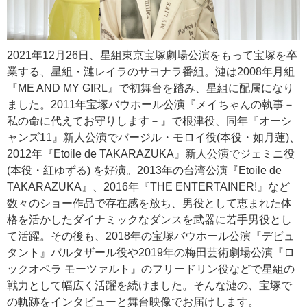
2021年12月26日、星組東京宝塚劇場公演をもって宝塚を卒
業する、星組・漣レイラのサヨナラ番組。漣は2008年月組
『ME AND MY GIRL』で初舞台を踏み、星組に配属になり
ました。2011年宝塚バウホール公演『メイちゃんの執事－
私の命に代えてお守りします－』で根津役、同年『オーシ
ャンズ11』新人公演でバージル・モロイ役(本役・如月蓮)、
2012年『Etoile de TAKARAZUKA』新人公演でジェミニ役
(本役・紅ゆずる) を好演。2013年の台湾公演『Etoile de
TAKARAZUKA』、2016年『THE ENTERTAINER!』など
数々のショー作品で存在感を放ち、男役として恵まれた体
格を活かしたダイナミックなダンスを武器に若手男役とし
て活躍。その後も、2018年の宝塚バウホール公演『デビュ
タント』バルタザール役や2019年の梅田芸術劇場公演『ロ
ックオペラ モーツァルト』のフリードリン役などで星組の
戦力として幅広く活躍を続けました。そんな漣の、宝塚で
の軌跡をインタビューと舞台映像でお届けします。