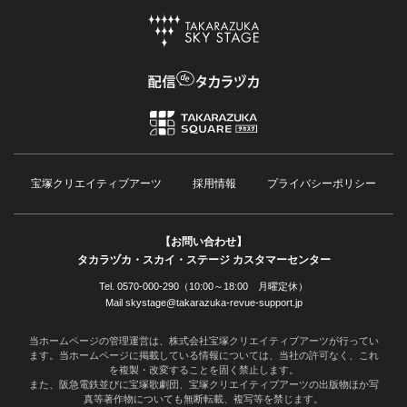
宝塚クリエイティブアーツ
採用情報
プライバシーポリシー
【お問い合わせ】
タカラヅカ・スカイ・ステージ カスタマーセンター
Tel. 0570-000-290（10:00～18:00 月曜定休）
Mail skystage@takarazuka-revue-support.jp
当ホームページの管理運営は、株式会社宝塚クリエイティブアーツが行ってい
ます。当ホームページに掲載している情報については、当社の許可なく、これ
を複製・改変することを固く禁止します。
また、阪急電鉄並びに宝塚歌劇団、宝塚クリエイティブアーツの出版物ほか写
真等著作物についても無断転載、複写等を禁じます。