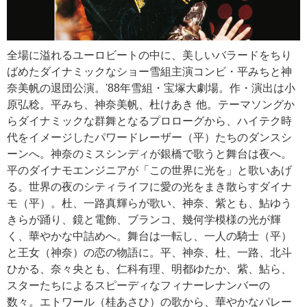
全場に溢れるユーロビートの中に、美しいバラードをちり
ばめたダイナミックなショー雪組主演コンビ・平みちと神
奈美帆の退団公演。'88年雪組・宝塚大劇場。作・演出は小
原弘稔。平みち、神奈美帆、杜けあき 他。テーマソングか
らダイナミックな群舞となるプロローグから、ハイテク時
代をイメージしたパワードレーザー（平）たちのダンスシ
ーンへ。神奈のミスシンディが銀橋で歌うと舞台は夜へ。
平のダイナモエンジニアが「この世界に光を」と歌いあげ
る。世界の夜のシティライフに愛の光をまき散らすダイナ
モ（平）。杜、一路真輝らが歌い、神奈、紫とも、鮎ゆう
きらが踊り、鏡と電飾、ブランコ、幾何学模様の光が輝
く、華やかな中詰めへ。舞台は一転し、一人の騎士（平）
と王女（神奈）の恋の物語に。平、神奈、杜、一路、北斗
ひかる、奈々央とも、仁科有理、明都ゆたか、紫、鮎ら、
スターたちによるスピーディなフィナーレナンバーの
数々。エトワール（桂あさひ）の歌から、華やかなパレー