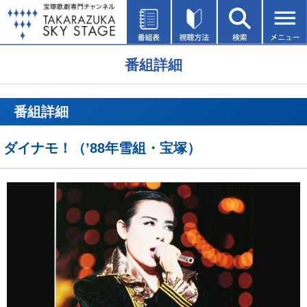
番組詳細
番組詳細
ダイナモ！（’88年雪組・宝塚）